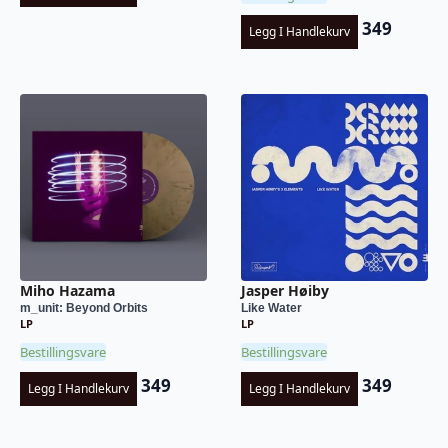
349
Legg I Handlekurv
Miho Hazama
Jasper Høiby
m_unit: Beyond Orbits
Like Water
LP
LP
Bestillingsvare
Bestillingsvare
349
349
Legg I Handlekurv
Legg I Handlekurv