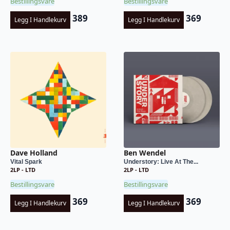
Bestillingsvare
Bestillingsvare
389
369
Legg I Handlekurv
Legg I Handlekurv
Dave Holland
Ben Wendel
Vital Spark
Understory: Live At The...
2LP - LTD
2LP - LTD
Bestillingsvare
Bestillingsvare
369
369
Legg I Handlekurv
Legg I Handlekurv