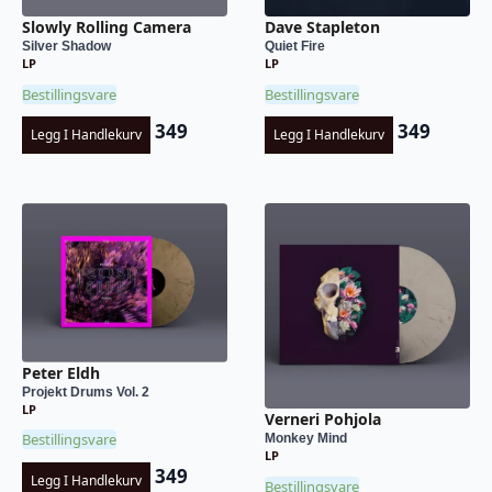
Slowly Rolling Camera
Dave Stapleton
Silver Shadow
Quiet Fire
LP
LP
Bestillingsvare
Bestillingsvare
349
349
Legg I Handlekurv
Legg I Handlekurv
Peter Eldh
Projekt Drums Vol. 2
LP
Verneri Pohjola
Bestillingsvare
Monkey Mind
LP
349
Legg I Handlekurv
Bestillingsvare