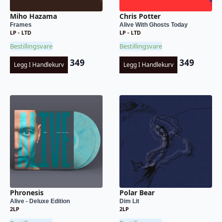
Miho Hazama
Chris Potter
Frames
Alive With Ghosts Today
LP - LTD
LP - LTD
Bestillingsvare
Bestillingsvare
349
349
Legg I Handlekurv
Legg I Handlekurv
Phronesis
Polar Bear
Alive - Deluxe Edition
Dim Lit
2LP
2LP