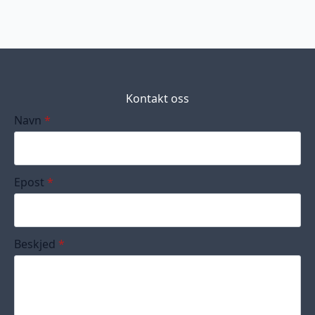
Kontakt oss
Navn
*
Epost
*
Beskjed
*