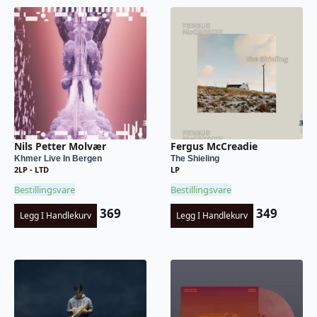
Nils Petter Molvær
Fergus McCreadie
Khmer Live In Bergen
The Shieling
2LP - LTD
LP
Bestillingsvare
Bestillingsvare
369
349
Legg I Handlekurv
Legg I Handlekurv