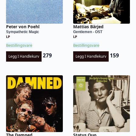
Peter von Poehl
Mattias Bärjed
Sympathetic Magic
Gentlemen - OST
LP
LP
Bestillingsvare
Bestillingsvare
279
159
Legg I Handlekurv
Legg I Handlekurv
Status Quo
The Damned