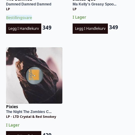
Ma Kelly's Greasy Spoo...
Damned Damned Damned
LP
LP
I Lager
Bestillingsvare
349
349
Legg I Handlekurv
Legg I Handlekurv
Pixies
The Night The Zombies C...
LP - LTD Crystal & Red Smokey
I Lager