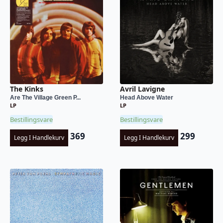
The Kinks
Avril Lavigne
Are The Village Green P...
Head Above Water
LP
LP
Bestillingsvare
Bestillingsvare
369
299
Legg I Handlekurv
Legg I Handlekurv