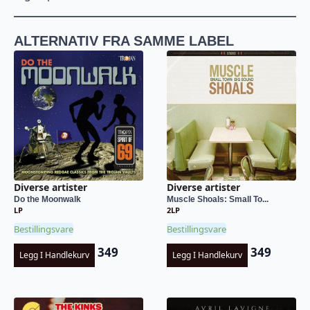
ALTERNATIV FRA SAMME LABEL
Diverse artister
Diverse artister
Do the Moonwalk
Muscle Shoals: Small To...
LP
2LP
Bestillingsvare
Bestillingsvare
349
349
Legg I Handlekurv
Legg I Handlekurv