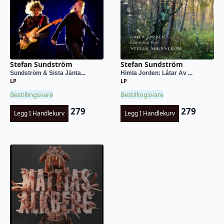
Stefan Sundström
Stefan Sundström
Sundström & Sista Jänta...
Himla Jorden: Låtar Av ...
LP
LP
Bestillingsvare
Bestillingsvare
279
279
Legg I Handlekurv
Legg I Handlekurv