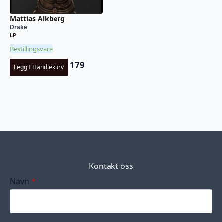
Mattias Alkberg
Drake
LP
Bestillingsvare
179
Legg I Handlekurv
Kontakt oss
Navn
*