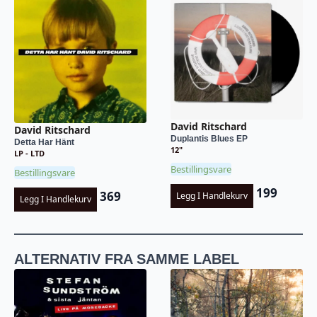
David Ritschard
David Ritschard
Duplantis Blues EP
Detta Har Hänt
12"
LP - LTD
Bestillingsvare
Bestillingsvare
199
369
Legg I Handlekurv
Legg I Handlekurv
ALTERNATIV FRA SAMME LABEL