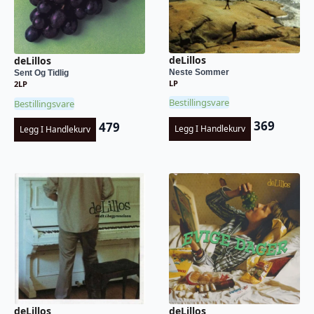
deLillos
deLillos
Neste Sommer
Sent Og Tidlig
LP
2LP
Bestillingsvare
Bestillingsvare
369
479
Legg I Handlekurv
Legg I Handlekurv
deLillos
deLillos