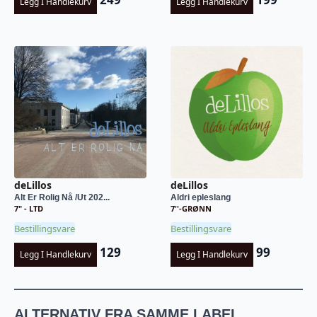
Legg I Handlekurv
Legg I Handlekurv
deLillos
deLillos
Alt Er Rolig Nå /Ut 202...
Aldri epleslang
7" - LTD
7''-GRØNN
Bestillingsvare
Bestillingsvare
129
99
Legg I Handlekurv
Legg I Handlekurv
ALTERNATIV FRA SAMME LABEL