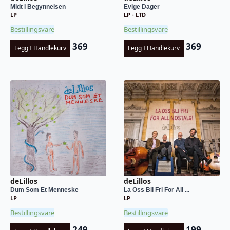
Midt I Begynnelsen
Evige Dager
LP
LP - LTD
Bestillingsvare
Bestillingsvare
369
369
Legg I Handlekurv
Legg I Handlekurv
deLillos
deLillos
Dum Som Et Menneske
La Oss Bli Fri For All ...
LP
LP
Bestillingsvare
Bestillingsvare
249
199