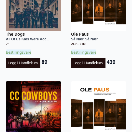
The Dogs
Ole Paus
All Of Us Kids Were Acc...
Så Nær, Så Nær
7"
2LP - LTD
Bestillingsvare
Bestillingsvare
89
439
Legg I Handlekurv
Legg I Handlekurv