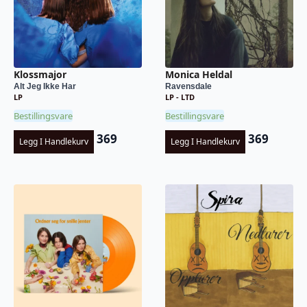
Klossmajor
Monica Heldal
Alt Jeg Ikke Har
Ravensdale
LP
LP - LTD
Bestillingsvare
Bestillingsvare
369
369
Legg I Handlekurv
Legg I Handlekurv