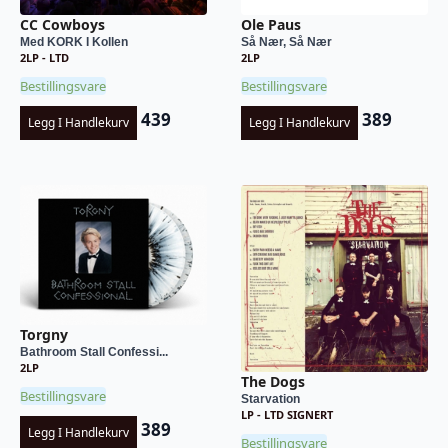
CC Cowboys
Ole Paus
Med KORK I Kollen
Så Nær, Så Nær
2LP - LTD
2LP
Bestillingsvare
Bestillingsvare
439
389
Legg I Handlekurv
Legg I Handlekurv
Torgny
Bathroom Stall Confessi...
2LP
The Dogs
Bestillingsvare
Starvation
LP - LTD SIGNERT
389
Legg I Handlekurv
Bestillingsvare