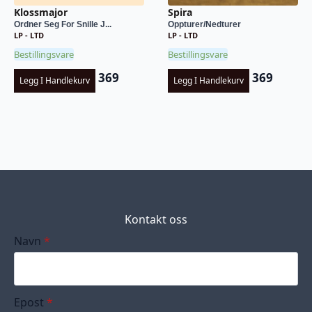
Klossmajor
Spira
Ordner Seg For Snille J...
Oppturer/Nedturer
LP - LTD
LP - LTD
Bestillingsvare
Bestillingsvare
369
369
Legg I Handlekurv
Legg I Handlekurv
Kontakt oss
Navn
*
Epost
*