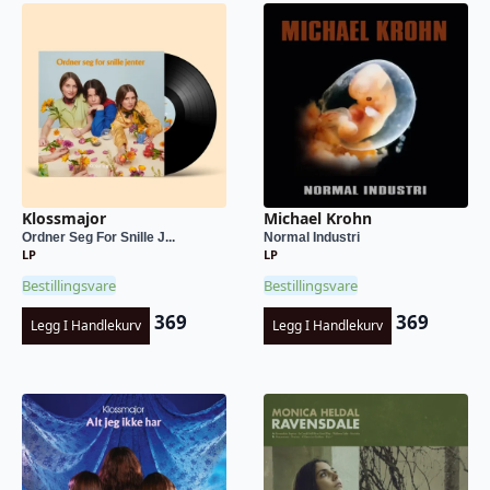
Klossmajor
Michael Krohn
Ordner Seg For Snille J...
Normal Industri
LP
LP
Bestillingsvare
Bestillingsvare
369
369
Legg I Handlekurv
Legg I Handlekurv