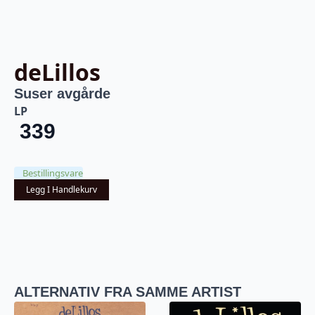
deLillos
Suser avgårde
LP
339
Bestillingsvare
Legg I Handlekurv
ALTERNATIV FRA SAMME ARTIST