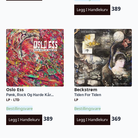
389
Legg I Handlekurv
Oslo Ess
Beckstrøm
Pønk, Rock Og Harde Kår...
Tiden For Tiden
LP - LTD
LP
Bestillingsvare
Bestillingsvare
389
369
Legg I Handlekurv
Legg I Handlekurv