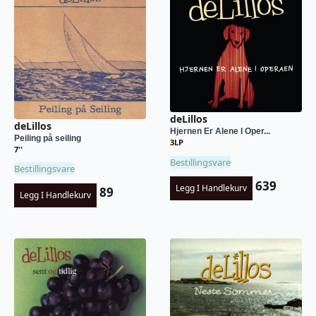
deLillos
deLillos
Hjernen Er Alene I Oper...
Peiling på seiling
3LP
7''
Bestillingsvare
Bestillingsvare
639
Legg I Handlekurv
89
Legg I Handlekurv