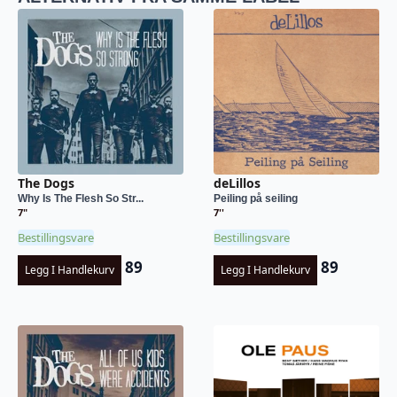
The Dogs
deLillos
Why Is The Flesh So Str...
Peiling på seiling
7"
7''
Bestillingsvare
Bestillingsvare
89
89
Legg I Handlekurv
Legg I Handlekurv