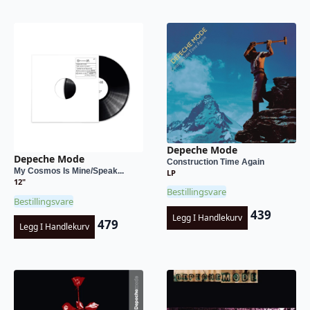
Depeche Mode
Depeche Mode
Construction Time Again
My Cosmos Is Mine/Speak...
LP
12"
Bestillingsvare
Bestillingsvare
439
Legg I Handlekurv
479
Legg I Handlekurv