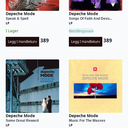
Depeche Mode
Depeche Mode
Speak & Spell
Songs Of Faith And Devo...
LP
LP
I Lager
Bestillingsvare
389
389
Legg I Handlekurv
Legg I Handlekurv
Depeche Mode
Depeche Mode
Some Great Reward
Music For The Masses
LP
LP