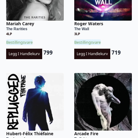
Mariah Carey
Roger Waters
The Rarities
The Wall
4LP
3LP
Bestillingsvare
Bestillingsvare
799
719
Legg I Handlekurv
Legg I Handlekurv
Hubert-Félix Thiéfaine
Arcade Fire