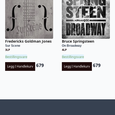
Fredericks Goldman Jones
Bruce Springsteen
Sur Scene
On Broadway
3LP
4LP
Bestillingsvare
Bestillingsvare
679
679
Legg I Handlekurv
Legg I Handlekurv