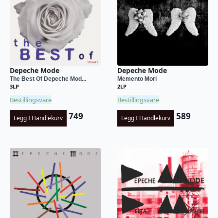
Depeche Mode
Depeche Mode
The Best Of Depeche Mod...
Memento Mori
3LP
2LP
Bestillingsvare
Bestillingsvare
749
589
Legg I Handlekurv
Legg I Handlekurv