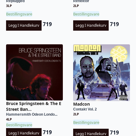
Replugged
Reflektor
3LP
2LP
Bestillingsvare
Bestillingsvare
719
719
Legg I Handlekurv
Legg I Handlekurv
Bruce Springsteen & The E
Madcon
Street Ban...
Contakt Vol. 2
2LP
Hammersmith Odeon Londo...
4LP
Bestillingsvare
Bestillingsvare
719
719
Legg I Handlekurv
Legg I Handlekurv