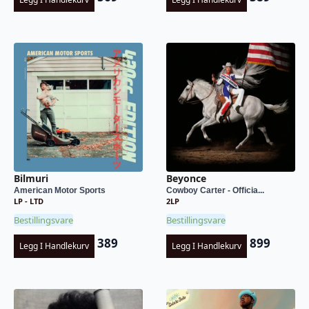
Bilmuri
Beyonce
American Motor Sports
Cowboy Carter - Officia...
LP - LTD
2LP
Bestillingsvare
Bestillingsvare
389
899
Legg I Handlekurv
Legg I Handlekurv