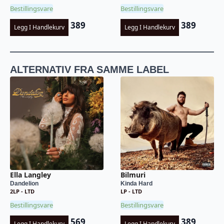
Bestillingsvare
Bestillingsvare
389
389
Legg I Handlekurv
Legg I Handlekurv
ALTERNATIV FRA SAMME LABEL
Ella Langley
Bilmuri
Dandelion
Kinda Hard
2LP - LTD
LP - LTD
Bestillingsvare
Bestillingsvare
569
389
Legg I Handlekurv
Legg I Handlekurv