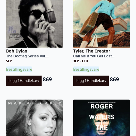
Bob Dylan
Tyler, The Creator
The Bootleg Series Vol....
Call Me If You Get Lost...
5LP
3LP - LTD
Bestillingsvare
Bestillingsvare
869
869
Legg I Handlekurv
Legg I Handlekurv