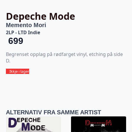
Depeche Mode
Memento Mori
2LP - LTD Indie
699
Begrenset opplag på rødfarget vinyl, etching på side
D.
Ikkje i lager
ALTERNATIV FRA SAMME ARTIST