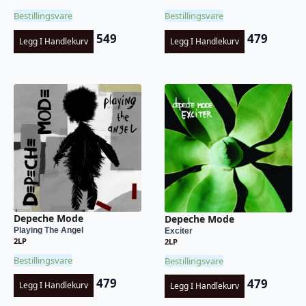
Bestillingsvare
Bestillingsvare
549
479
Legg I Handlekurv
Legg I Handlekurv
Depeche Mode
Depeche Mode
Playing The Angel
Exciter
2LP
2LP
Bestillingsvare
Bestillingsvare
479
479
Legg I Handlekurv
Legg I Handlekurv