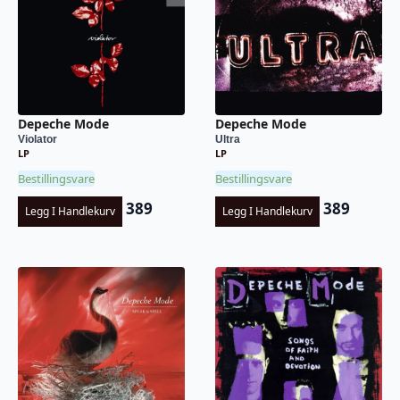
Depeche Mode
Depeche Mode
Violator
Ultra
LP
LP
Bestillingsvare
Bestillingsvare
389
389
Legg I Handlekurv
Legg I Handlekurv