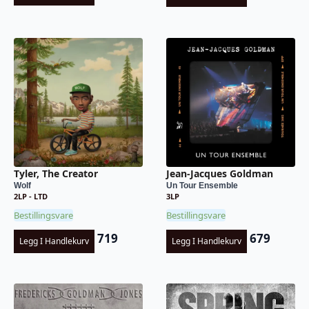
Tyler, The Creator
Jean-Jacques Goldman
Wolf
Un Tour Ensemble
2LP - LTD
3LP
Bestillingsvare
Bestillingsvare
719
679
Legg I Handlekurv
Legg I Handlekurv