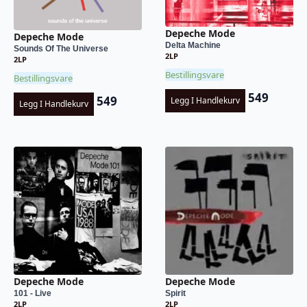
Depeche Mode
Depeche Mode
Delta Machine
Sounds Of The Universe
2LP
2LP
Bestillingsvare
Bestillingsvare
549
549
Legg I Handlekurv
Legg I Handlekurv
Depeche Mode
Depeche Mode
101 - Live
Spirit
2LP
2LP