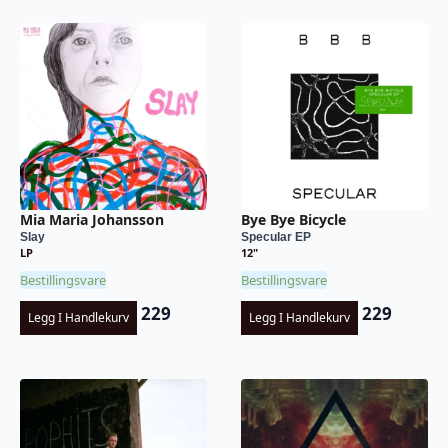
Mia Maria Johansson
Bye Bye Bicycle
Slay
Specular EP
LP
12"
Bestillingsvare
Bestillingsvare
229
229
Legg I Handlekurv
Legg I Handlekurv