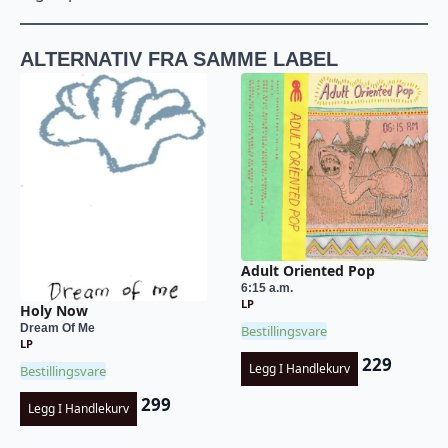
ALTERNATIV FRA SAMME LABEL
Adult Oriented Pop
6:15 a.m.
LP
Holy Now
Dream Of Me
Bestillingsvare
LP
229
Legg I Handlekurv
Bestillingsvare
299
Legg I Handlekurv