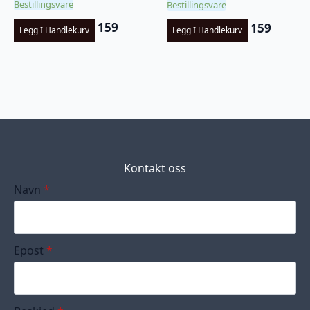
Bestillingsvare
Bestillingsvare
159
159
Legg I Handlekurv
Legg I Handlekurv
Kontakt oss
Navn
*
Epost
*