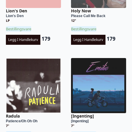
Lion's Den
Holy Now
Lion's Den
Please Call Me Back
LP
12"
Bestillingsvare
Bestillingsvare
179
179
Legg I Handlekurv
Legg I Handlekurv
Radula
[Ingenting]
Patience/Oh Oh Oh
[Ingenting]
7"
7"