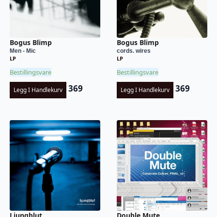
Bogus Blimp
Bogus Blimp
Men - Mic
cords. wires
LP
LP
Bestillingsvare
Bestillingsvare
369
369
Legg I Handlekurv
Legg I Handlekurv
Ljungblut
Double Mute