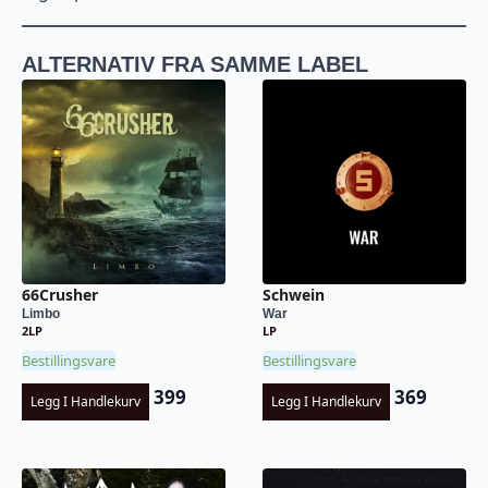
ALTERNATIV FRA SAMME LABEL
66Crusher
Schwein
Limbo
War
2LP
LP
Bestillingsvare
Bestillingsvare
399
369
Legg I Handlekurv
Legg I Handlekurv