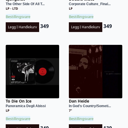
The Other Side Of All T...
Corporate Culture_Final...
LP - LTD
LP
Bestillingsvare
Bestillingsvare
349
349
Legg I Handlekurv
Legg I Handlekurv
To Die On Ice
Dan Heide
Panoramica Degli Abissi
In God's Country/Someti...
LP
7"
Bestillingsvare
Bestillingsvare