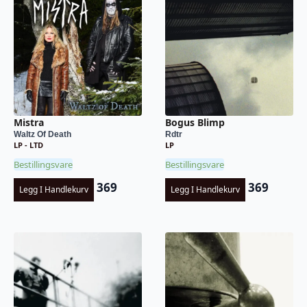
Mistra
Bogus Blimp
Waltz Of Death
Rdtr
LP - LTD
LP
Bestillingsvare
Bestillingsvare
369
369
Legg I Handlekurv
Legg I Handlekurv