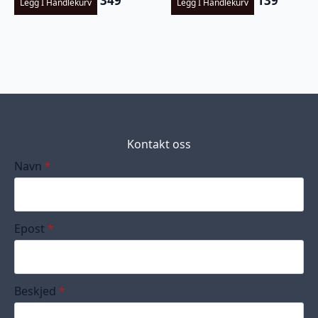
349
139
Legg I Handlekurv
Legg I Handlekurv
Kontakt oss
Navn
*
Epost
*
Beskjed
*