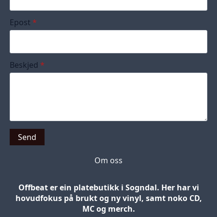
Epost
*
Beskjed
*
Send
Om oss
Offbeat er ein platebutikk i Sogndal. Her har vi
hovudfokus på brukt og ny vinyl, samt noko CD,
MC og merch.