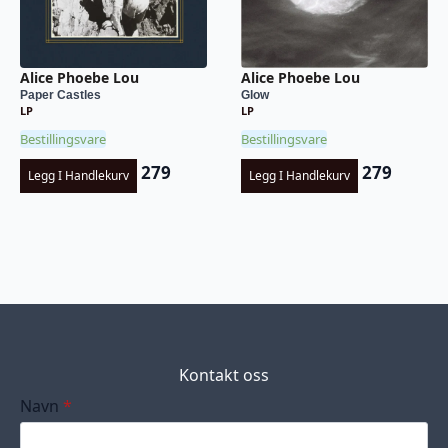
Alice Phoebe Lou
Alice Phoebe Lou
Paper Castles
Glow
LP
LP
Bestillingsvare
Bestillingsvare
279
279
Legg I Handlekurv
Legg I Handlekurv
Kontakt oss
Navn
*