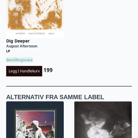
Dig Deeper
August Afternoon
LP
Bestillingsvare
199
Legg I Handlekurv
ALTERNATIV FRA SAMME LABEL