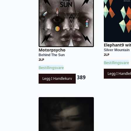
Elephant9 wit
Motorpsycho
Silver Mountain
2LP
Behind The Sun
2LP
Bestillingsvare
Bestillingsvare
Legg I Handle
389
Legg I Handlekurv