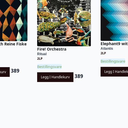
Elephant9 wit
h Reine Fiske
Fire! Orchestra
Atlantis
2LP
Ritual
2LP
Bestillingsvare
Bestillingsvare
389
Legg I Handle
kurv
389
Legg I Handlekurv