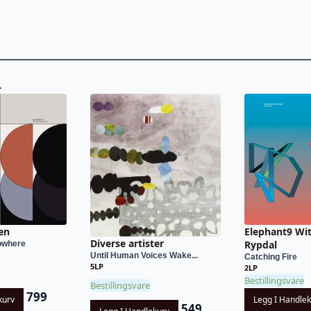
L
en
Elephant9 Wit
Diverse artister
Rypdal
owhere
Until Human Voices Wake...
Catching Fire
5LP
2LP
Bestillingsvare
Bestillingsvare
799
kurv
Legg I Handle
549