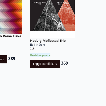
h Reine Fiske
Hedvig Mollestad Trio
Evil In Oslo
2LP
Bestillingsvare
389
kurv
369
Legg I Handlekurv