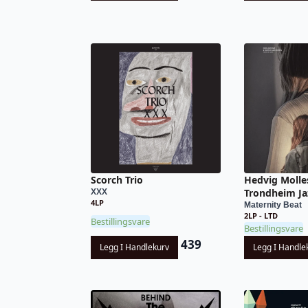
Scorch Trio
Hedvig Molle
Trondheim Jaz
XXX
4LP
Maternity Beat
2LP - LTD
Bestillingsvare
Bestillingsvare
439
Legg I Handlekurv
Legg I Handle