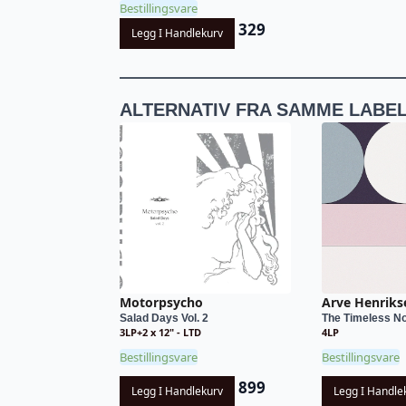
Bestillingsvare
329
Legg I Handlekurv
ALTERNATIV FRA SAMME LABE
Motorpsycho
Arve Henriks
Salad Days Vol. 2
The Timeless N
3LP+2 x 12" - LTD
4LP
Bestillingsvare
Bestillingsvare
899
Legg I Handlekurv
Legg I Handle