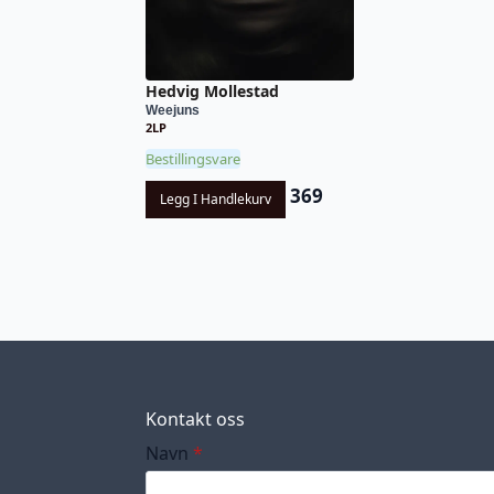
Hedvig Mollestad
Weejuns
2LP
Bestillingsvare
369
Legg I Handlekurv
Kontakt oss
Navn
*