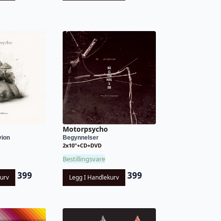
Motorpsycho
vion
Begynnelser
2x10"+CD+DVD
Bestillingsvare
399
399
kurv
Legg I Handlekurv