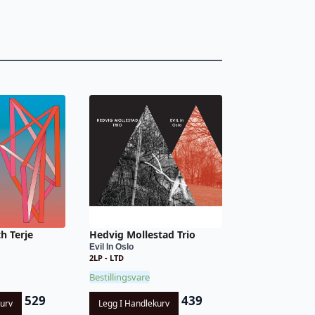
h Terje
Hedvig Mollestad Trio
Evil In Oslo
2LP - LTD
Bestillingsvare
529
439
kurv
Legg I Handlekurv