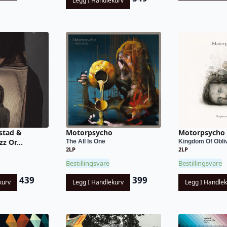
Legg I Handlekurv
stad &
Motorpsycho
Motorpsycho
z Or...
The All Is One
Kingdom Of Obli
2LP
2LP
Bestillingsvare
Bestillingsvare
439
399
kurv
Legg I Handlekurv
Legg I Handle