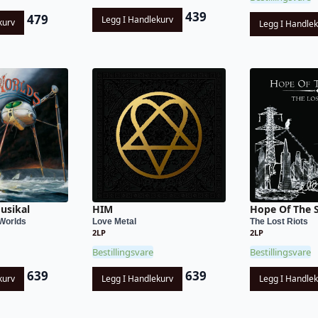
439
479
Legg I Handlekurv
kurv
Legg I Handle
usikal
HIM
Hope Of The 
Worlds
Love Metal
The Lost Riots
2LP
2LP
Bestillingsvare
Bestillingsvare
639
639
kurv
Legg I Handlekurv
Legg I Handle