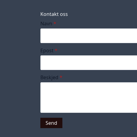
Kontakt oss
Navn
*
Epost
*
Beskjed
*
Send