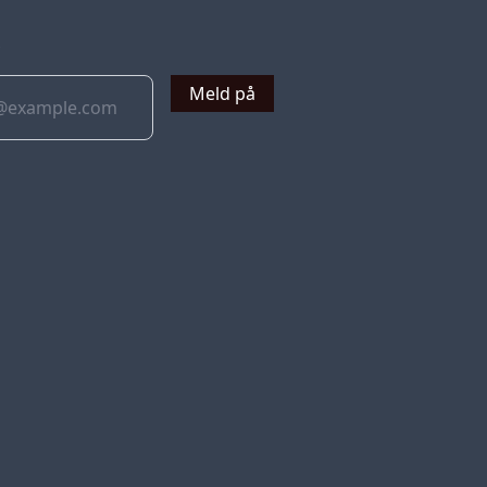
v
Meld på