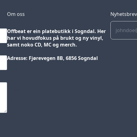
Om oss
Nyhetsbre
Offbeat er ein platebutikk i Sogndal. Her
har vi hovudfokus på brukt og ny vinyl,
samt noko CD, MC og merch.
Adresse: Fjørevegen 8B, 6856 Sogndal
Blog
Jobs
Press
Partners