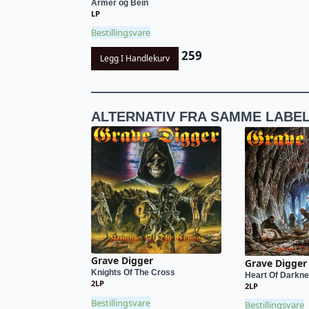
Armer og Bein
LP
Bestillingsvare
259
Legg I Handlekurv
ALTERNATIV FRA SAMME LABE
Grave Digger
Grave Digger
Knights Of The Cross
Heart Of Darkn
2LP
2LP
Bestillingsvare
Bestillingsvare