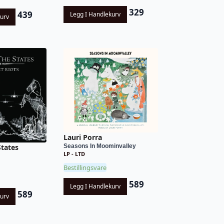
329
439
Legg I Handlekurv
kurv
Lauri Porra
States
Seasons In Moominvalley
LP - LTD
Bestillingsvare
589
Legg I Handlekurv
589
kurv