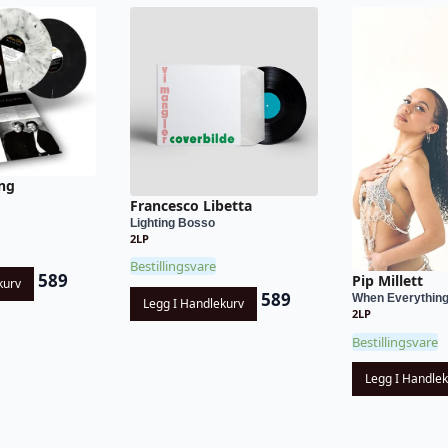
ng
Francesco Libetta
Lighting Bosso
2LP
Bestillingsvare
589
Pip Millett
kurv
589
When Everything I
Legg I Handlekurv
2LP
Bestillingsvare
Legg I Handle