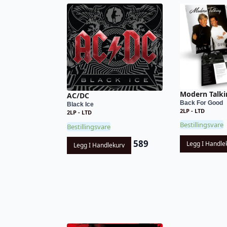
Modern Talki
AC/DC
Back For Good
Black Ice
2LP - LTD
2LP - LTD
Bestillingsvare
Bestillingsvare
589
Legg I Handle
Legg I Handlekurv