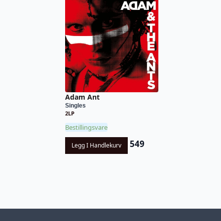
Adam Ant
Singles
2LP
Bestillingsvare
549
Legg I Handlekurv