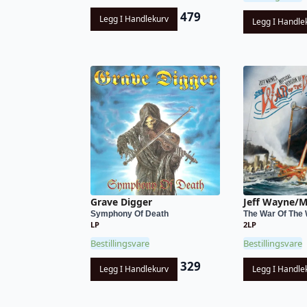
479
Legg I Handlekurv
Legg I Handle
Jeff Wayne/M
Grave Digger
The War Of The 
Symphony Of Death
2LP
LP
Bestillingsvare
Bestillingsvare
329
Legg I Handle
Legg I Handlekurv