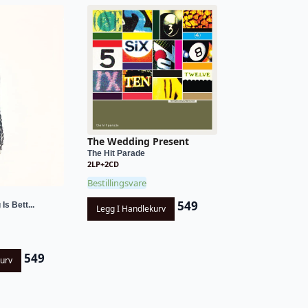
The Wedding Present
The Hit Parade
2LP+2CD
Bestillingsvare
549
s Bett...
Legg I Handlekurv
549
kurv