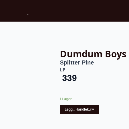
Dumdum Boys
Splitter Pine
LP
339
I Lager
Legg I Handlekurv