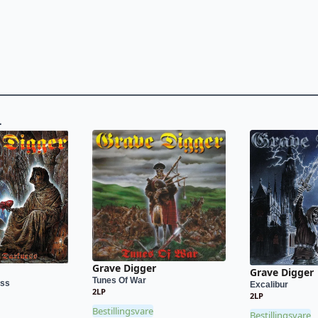
L
Grave Digger
Grave Digger
Tunes Of War
ess
Excalibur
2LP
2LP
Bestillingsvare
Bestillingsvare