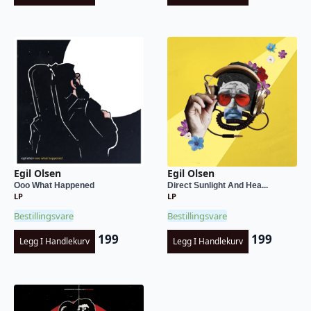
Egil Olsen
Egil Olsen
Ooo What Happened
Direct Sunlight And Hea...
LP
LP
Bestillingsvare
Bestillingsvare
199
199
Legg I Handlekurv
Legg I Handlekurv