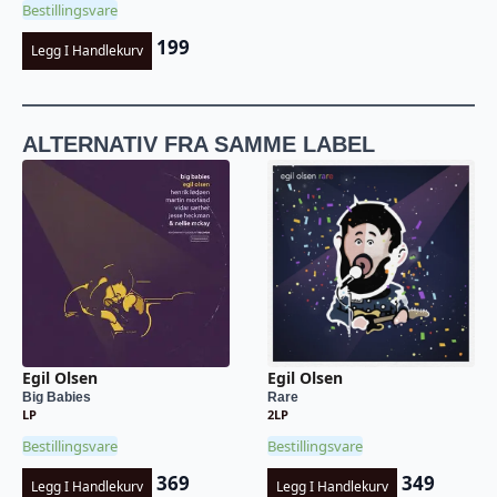
Bestillingsvare
199
Legg I Handlekurv
ALTERNATIV FRA SAMME LABEL
Egil Olsen
Egil Olsen
Big Babies
Rare
LP
2LP
Bestillingsvare
Bestillingsvare
369
349
Legg I Handlekurv
Legg I Handlekurv