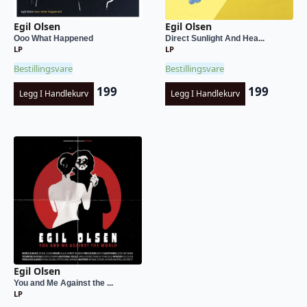
Egil Olsen
Egil Olsen
Ooo What Happened
Direct Sunlight And Hea...
LP
LP
Bestillingsvare
Bestillingsvare
199
199
Legg I Handlekurv
Legg I Handlekurv
Egil Olsen
You and Me Against the ...
LP