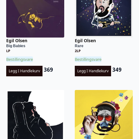
Egil Olsen
Egil Olsen
Big Babies
Rare
LP
2LP
Bestillingsvare
Bestillingsvare
369
349
Legg I Handlekurv
Legg I Handlekurv