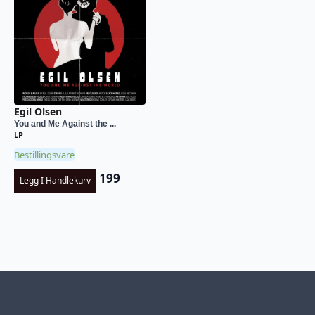
Egil Olsen
You and Me Against the ...
LP
Bestillingsvare
199
Legg I Handlekurv