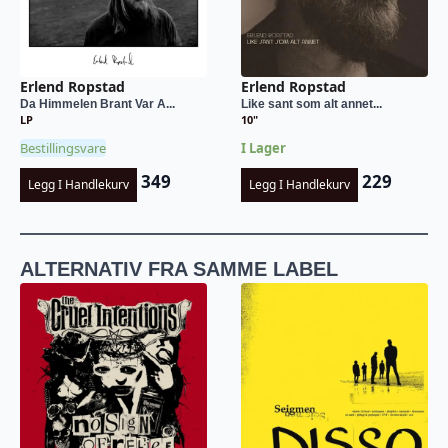
Erlend Ropstad
Erlend Ropstad
Da Himmelen Brant Var A...
Like sant som alt annet...
LP
10"
Bestillingsvare
I Lager
349
229
Legg I Handlekurv
Legg I Handlekurv
ALTERNATIV FRA SAMME LABEL