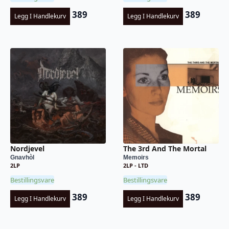
389
389
Legg I Handlekurv
Legg I Handlekurv
Nordjevel
The 3rd And The Mortal
Gnavhòl
Memoirs
2LP
2LP - LTD
Bestillingsvare
Bestillingsvare
389
389
Legg I Handlekurv
Legg I Handlekurv