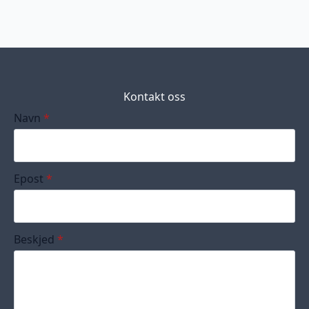
Kontakt oss
Navn
*
Epost
*
Beskjed
*