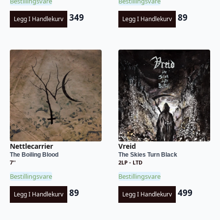
Bestillingsvare
Bestillingsvare
349
89
Legg I Handlekurv
Legg I Handlekurv
Nettlecarrier
Vreid
The Boiling Blood
The Skies Turn Black
7''
2LP - LTD
Bestillingsvare
Bestillingsvare
89
499
Legg I Handlekurv
Legg I Handlekurv