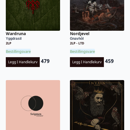
Wardruna
Nordjevel
Yggdrasil
Gnavhòl
2LP
2LP - LTD
Bestillingsvare
Bestillingsvare
479
459
Legg I Handlekurv
Legg I Handlekurv