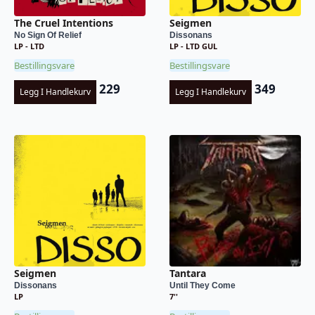
The Cruel Intentions
Seigmen
No Sign Of Relief
Dissonans
LP - LTD
LP - LTD GUL
Bestillingsvare
Bestillingsvare
229
349
Legg I Handlekurv
Legg I Handlekurv
Seigmen
Tantara
Dissonans
Until They Come
LP
7''