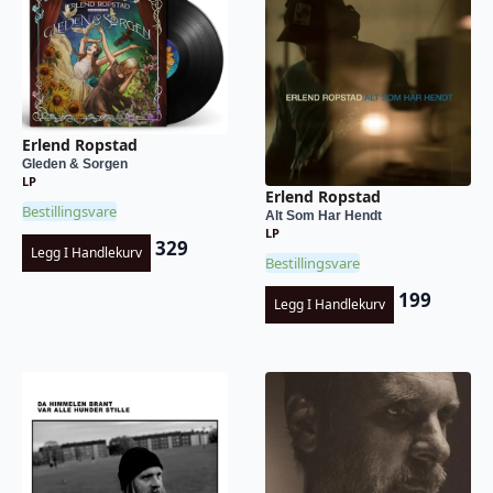
Erlend Ropstad
Gleden & Sorgen
LP
Erlend Ropstad
Bestillingsvare
Alt Som Har Hendt
LP
329
Legg I Handlekurv
Bestillingsvare
199
Legg I Handlekurv