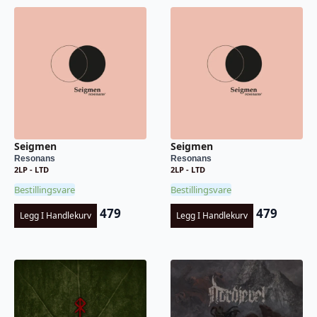
Seigmen
Seigmen
Resonans
Resonans
2LP - LTD
2LP - LTD
Bestillingsvare
Bestillingsvare
479
479
Legg I Handlekurv
Legg I Handlekurv