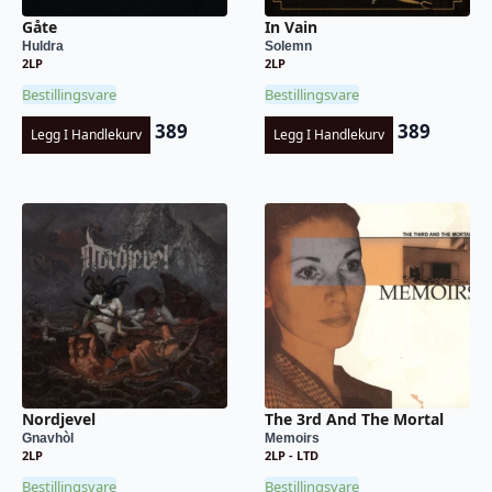
Gåte
In Vain
Huldra
Solemn
2LP
2LP
Bestillingsvare
Bestillingsvare
389
389
Legg I Handlekurv
Legg I Handlekurv
Nordjevel
The 3rd And The Mortal
Gnavhòl
Memoirs
2LP
2LP - LTD
Bestillingsvare
Bestillingsvare