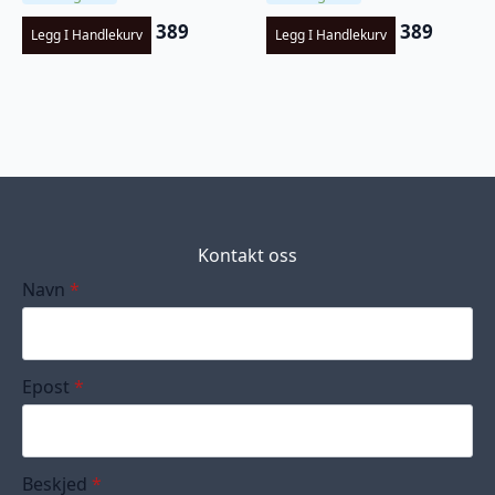
389
389
Legg I Handlekurv
Legg I Handlekurv
Kontakt oss
Navn
*
Epost
*
Beskjed
*