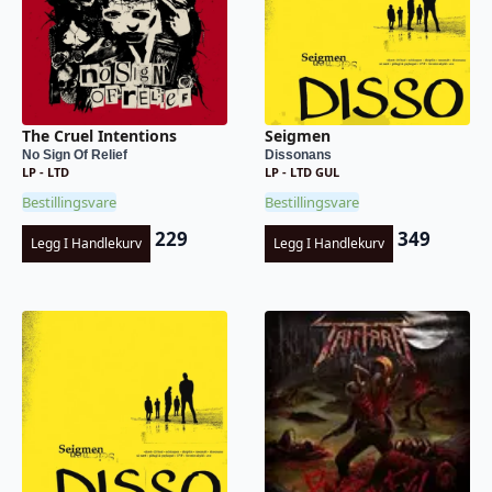
The Cruel Intentions
Seigmen
No Sign Of Relief
Dissonans
LP - LTD
LP - LTD GUL
Bestillingsvare
Bestillingsvare
229
349
Legg I Handlekurv
Legg I Handlekurv