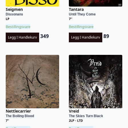
Seigmen
Tantara
Dissonans
Until They Come
LP
7''
Bestillingsvare
Bestillingsvare
349
89
Legg I Handlekurv
Legg I Handlekurv
Nettlecarrier
Vreid
The Boiling Blood
The Skies Turn Black
7''
2LP - LTD