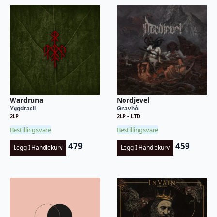
Wardruna
Nordjevel
Yggdrasil
Gnavhòl
2LP
2LP - LTD
Bestillingsvare
Bestillingsvare
479
459
Legg I Handlekurv
Legg I Handlekurv