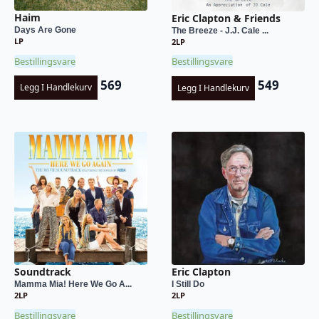
Haim
Eric Clapton & Friends
Days Are Gone
The Breeze - J.J. Cale ...
LP
2LP
Bestillingsvare
Bestillingsvare
569
549
Legg I Handlekurv
Legg I Handlekurv
Soundtrack
Eric Clapton
Mamma Mia! Here We Go A...
I Still Do
2LP
2LP
Bestillingsvare
Bestillingsvare