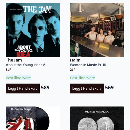
The Jam
Haim
About the Young Idea: V...
Women In Music Pt. III
3LP
2LP
Bestillingsvare
Bestillingsvare
589
569
Legg I Handlekurv
Legg I Handlekurv