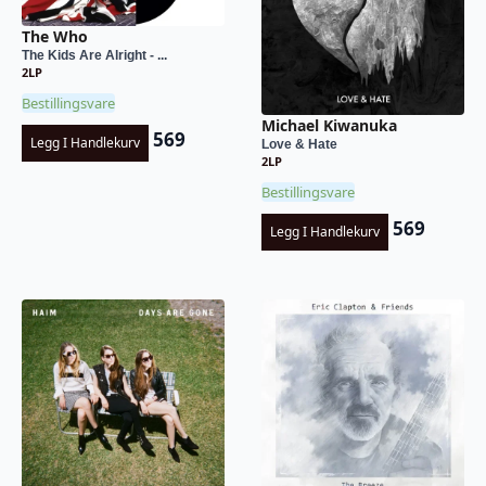
The Who
The Kids Are Alright - ...
2LP
Bestillingsvare
Michael Kiwanuka
569
Legg I Handlekurv
Love & Hate
2LP
Bestillingsvare
569
Legg I Handlekurv