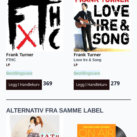
Frank Turner
Frank Turner
FTHC
Love Ire & Song
LP
LP
Bestillingsvare
Bestillingsvare
369
279
Legg I Handlekurv
Legg I Handlekurv
ALTERNATIV FRA SAMME LABEL