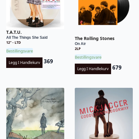
T.A.T.U.
The Rolling Stones
All The Things She Said
12" - LTD
On Air
2LP
Bestillingsvare
Bestillingsvare
369
Legg I Handlekurv
679
Legg I Handlekurv