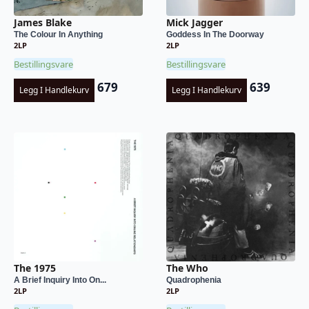
James Blake
Mick Jagger
The Colour In Anything
Goddess In The Doorway
2LP
2LP
Bestillingsvare
Bestillingsvare
679
639
Legg I Handlekurv
Legg I Handlekurv
The 1975
The Who
A Brief Inquiry Into On...
Quadrophenia
2LP
2LP