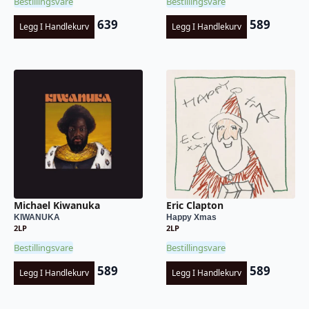
Bestillingsvare
Bestillingsvare
639
589
Legg I Handlekurv
Legg I Handlekurv
Michael Kiwanuka
Eric Clapton
KIWANUKA
Happy Xmas
2LP
2LP
Bestillingsvare
Bestillingsvare
589
589
Legg I Handlekurv
Legg I Handlekurv