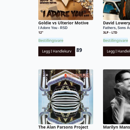
Goldie vs Ulterior Motive
David Lower
I Adore You - RSD
Fathers, Sons An
12"
3LP - LTD
Bestillingsvare
Bestillingsvare
89
Legg I Handlekurv
Legg I Handle
The Alan Parsons Project
Marilyn Man