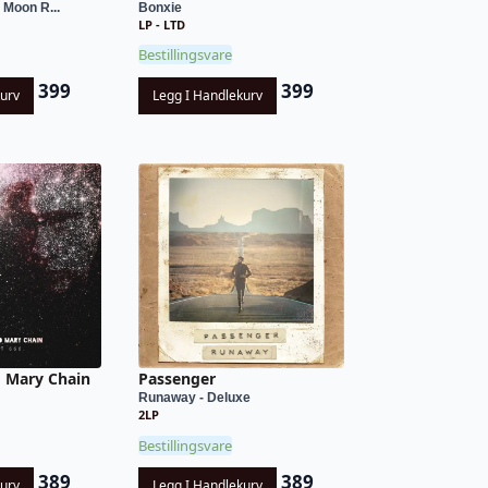
 Moon R...
Bonxie
LP - LTD
Bestillingsvare
399
399
kurv
Legg I Handlekurv
d Mary Chain
Passenger
Runaway - Deluxe
2LP
Bestillingsvare
389
389
kurv
Legg I Handlekurv