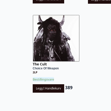
The Cult
Choice Of Weapon
2LP
Bestillingsvare
389
Legg I Handlekurv