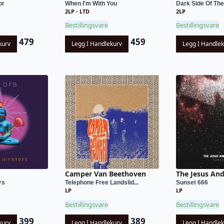
or
When I'm With You
Dark Side Of The
2LP - LTD
2LP
Bestillingsvare
Bestillingsvare
479
459
kurv
Legg I Handlekurv
Legg I Handle
Camper Van Beethoven
The Jesus An
rs
Telephone Free Landslid...
Sunset 666
LP
LP
Bestillingsvare
Bestillingsvare
399
389
kurv
Legg I Handlekurv
Legg I Handle