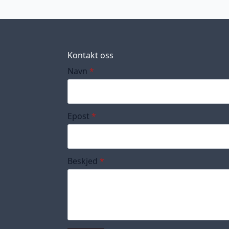
Kontakt oss
Navn
*
Epost
*
Beskjed
*