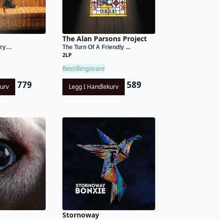
The Alan Parsons Project
tory…
The Turn Of A Friendly ...
2LP
Bestillingsvare
779
589
kurv
Legg I Handlekurv
Stornoway