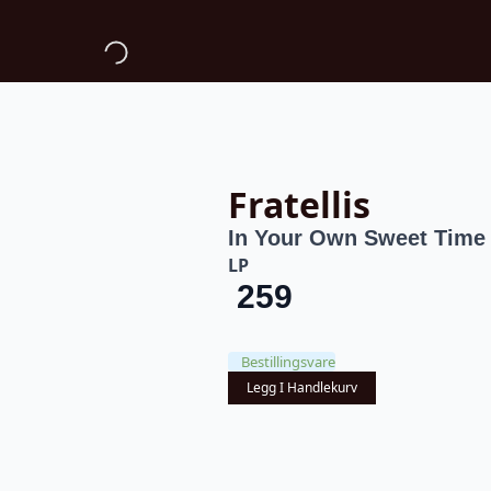
Fratellis
In Your Own Sweet Time
LP
259
Bestillingsvare
Legg I Handlekurv