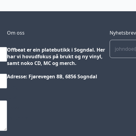
Om oss
Nyhetsbre
Offbeat er ein platebutikk i Sogndal. Her
har vi hovudfokus på brukt og ny vinyl,
samt noko CD, MC og merch.
Adresse: Fjørevegen 8B, 6856 Sogndal
Blog
Jobs
Press
Partners