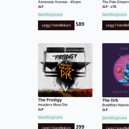
Ammonia Avenue - 45rpm
The Pale Emper
2LP
2LP - LTD
Bestillingsvare
Bestillingsvare
589
Legg I Handlekurv
Legg I Handle
The Prodigy
The Orb
Invaders Must Die
Buddhist Hipste
2LP
2LP
Bestillingsvare
Bestillingsvare
399
Legg I Handlekurv
Legg I Handle