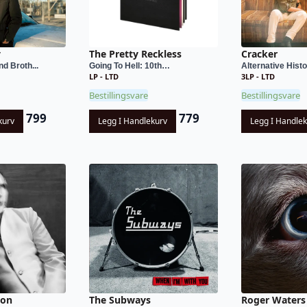
y
The Pretty Reckless
Cracker
d Broth...
Going To Hell: 10th…
Alternative His
LP - LTD
3LP - LTD
Bestillingsvare
Bestillingsvare
799
779
kurv
Legg I Handlekurv
Legg I Handle
son
The Subways
Roger Waters