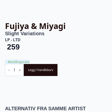
Fujiya & Miyagi
Slight Variations
LP - LTD
259
Bestillingsvare
Fujiya
&
Legg I Handlekurv
Miyagi
-
Slight
Variations
-
LTD
(LP)
antall
ALTERNATIV FRA SAMME ARTIST