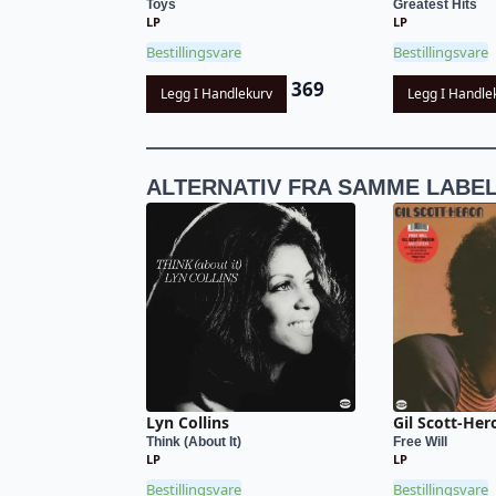
Toys
Greatest Hits
LP
LP
Bestillingsvare
Bestillingsvare
369
Legg I Handlekurv
Legg I Handle
ALTERNATIV FRA SAMME LABE
Lyn Collins
Gil Scott-Her
Think (About It)
Free Will
LP
LP
Bestillingsvare
Bestillingsvare