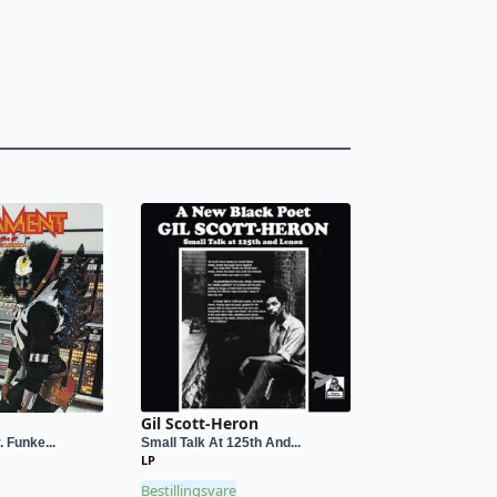
Gil Scott-Heron
 Funke...
Small Talk At 125th And...
LP
Bestillingsvare