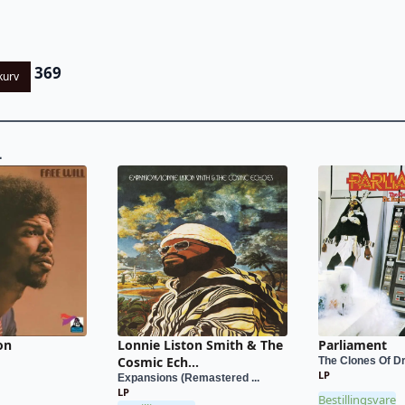
369
kurv
L
on
Lonnie Liston Smith & The
Parliament
Cosmic Ech...
The Clones Of Dr.
LP
Expansions (Remastered ...
LP
Bestillingsvare