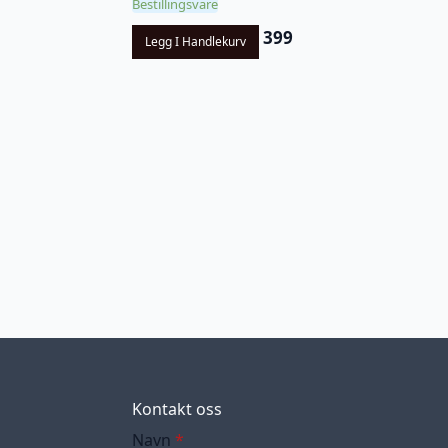
Bestillingsvare
399
Legg I Handlekurv
Kontakt oss
Navn
*