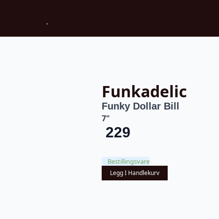
Funkadelic
Funky Dollar Bill
7"
229
Bestillingsvare
Legg I Handlekurv