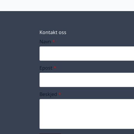
Kontakt oss
Navn
*
Epost
*
Beskjed
*