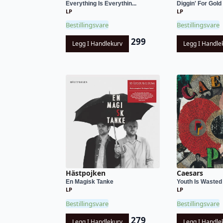
Everything Is Everythin...
Diggin' For Gold V
LP
LP
Bestillingsvare
Bestillingsvare
299
Legg I Handlekurv
Legg I Handle
Hästpojken
Caesars
En Magisk Tanke
Youth Is Wasted 
LP
LP
Bestillingsvare
Bestillingsvare
279
Legg I Handlekurv
Legg I Handle