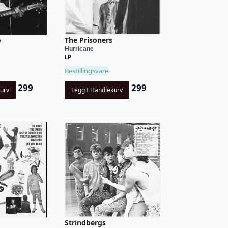
o
The Prisoners
Hurricane
LP
Bestillingsvare
299
299
kurv
Legg I Handlekurv
Strindbergs