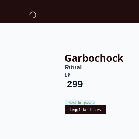
Garbochock
Ritual
LP
299
Bestillingsvare
Legg I Handlekurv