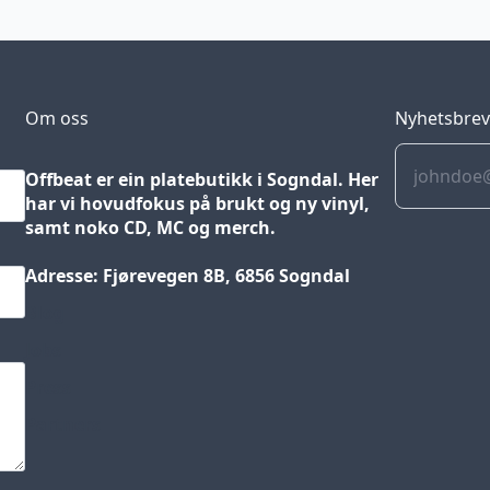
Om oss
Nyhetsbre
Offbeat er ein platebutikk i Sogndal. Her
har vi hovudfokus på brukt og ny vinyl,
samt noko CD, MC og merch.
Adresse: Fjørevegen 8B, 6856 Sogndal
Blog
Jobs
Press
Partners