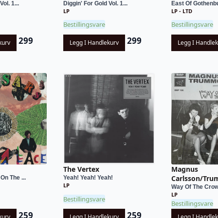
ol. 1...
Diggin' For Gold Vol. 1...
East Of Gothenb
LP
LP - LTD
Bestillingsvare
Bestillingsvare
299
299
kurv
Legg I Handlekurv
Legg I Handle
The Vertex
Magnus
Carlsson/Tru
On The ...
Yeah! Yeah! Yeah!
LP
Way Of The Cro
LP
Bestillingsvare
Bestillingsvare
259
259
kurv
Legg I Handlekurv
Legg I Handle