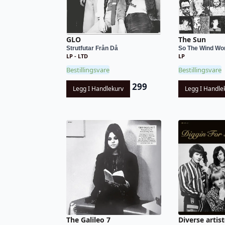
GLO
The Sun
Strutfutar Från Då
So The Wind Won'
LP - LTD
LP
Bestillingsvare
Bestillingsvare
299
Legg I Handlekurv
Legg I Handle
The Galileo 7
Diverse artist