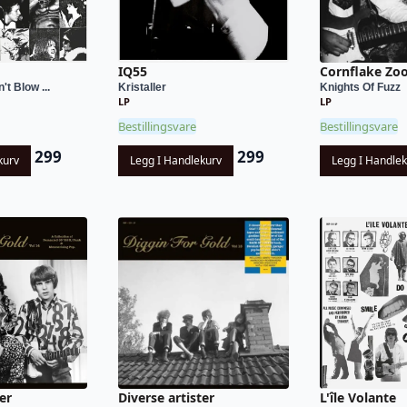
IQ55
Cornflake Zo
t Blow ...
Kristaller
Knights Of Fuzz
LP
LP
Bestillingsvare
Bestillingsvare
299
299
kurv
Legg I Handlekurv
Legg I Handle
er
Diverse artister
L'île Volante