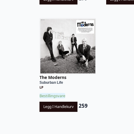
The Moderns
Suburban Life
LP
Bestillingsvare
259
Legg I Handlekurv