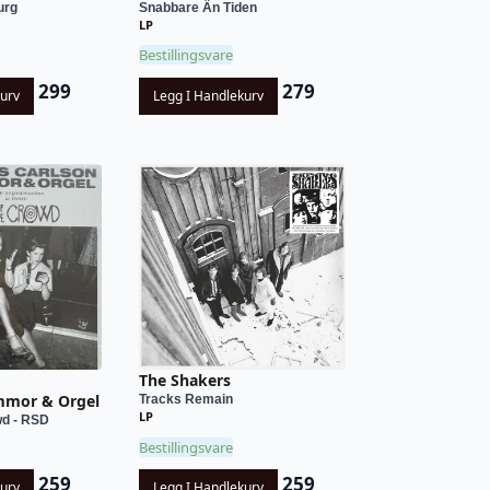
urg
Snabbare Än Tiden
LP
Bestillingsvare
299
279
kurv
Legg I Handlekurv
The Shakers
mmor & Orgel
Tracks Remain
LP
wd - RSD
Bestillingsvare
259
259
kurv
Legg I Handlekurv