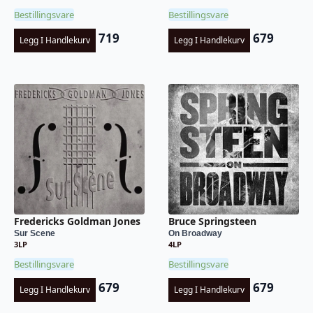
Bestillingsvare
Bestillingsvare
719
679
Legg I Handlekurv
Legg I Handlekurv
Fredericks Goldman Jones
Bruce Springsteen
Sur Scene
On Broadway
3LP
4LP
Bestillingsvare
Bestillingsvare
679
679
Legg I Handlekurv
Legg I Handlekurv