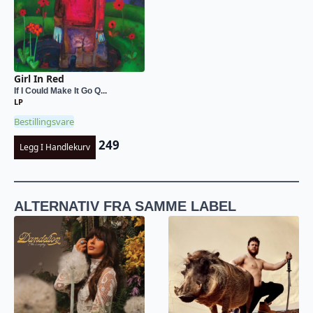
Girl In Red
If I Could Make It Go Q...
LP
Bestillingsvare
249
Legg I Handlekurv
ALTERNATIV FRA SAMME LABEL