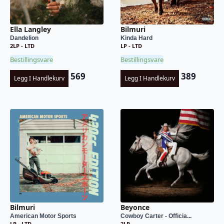
Ella Langley
Bilmuri
Dandelion
Kinda Hard
2LP - LTD
LP - LTD
Bestillingsvare
Bestillingsvare
569
389
Legg I Handlekurv
Legg I Handlekurv
Bilmuri
Beyonce
American Motor Sports
Cowboy Carter - Officia...
LP - LTD
2LP