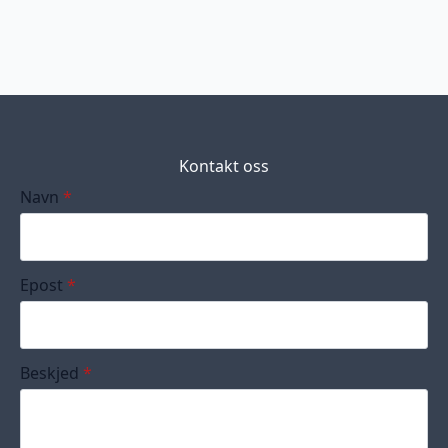
Kontakt oss
Navn
*
Epost
*
Beskjed
*