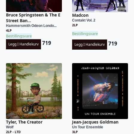
Bruce Springsteen & The E
Madcon
Street Ban...
Contakt Vol. 2
2LP
Hammersmith Odeon Londo...
4LP
Bestillingsvare
Bestillingsvare
719
719
Legg I Handlekurv
Legg I Handlekurv
Tyler, The Creator
Jean-Jacques Goldman
Wolf
Un Tour Ensemble
2LP - LTD
3LP