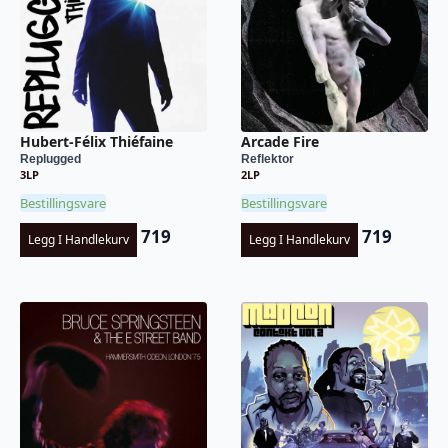
Hubert-Félix Thiéfaine
Arcade Fire
Replugged
Reflektor
3LP
2LP
Bestillingsvare
Bestillingsvare
719
719
Legg I Handlekurv
Legg I Handlekurv