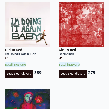
Girl In Red
Girl In Red
I'm Doing It Again, Bab...
Beginnings
LP
LP
Bestillingsvare
Bestillingsvare
389
279
Legg I Handlekurv
Legg I Handlekurv