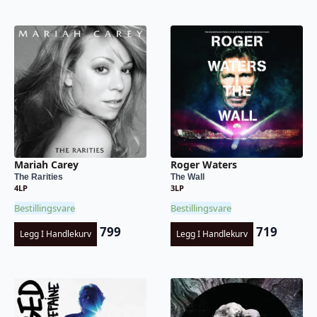
Mariah Carey
Roger Waters
The Rarities
The Wall
4LP
3LP
Bestillingsvare
Bestillingsvare
799
719
Legg I Handlekurv
Legg I Handlekurv