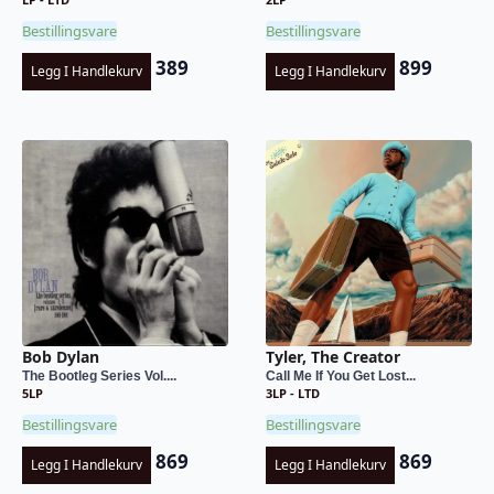
Bestillingsvare
Bestillingsvare
389
899
Legg I Handlekurv
Legg I Handlekurv
Bob Dylan
Tyler, The Creator
The Bootleg Series Vol....
Call Me If You Get Lost...
5LP
3LP - LTD
Bestillingsvare
Bestillingsvare
869
869
Legg I Handlekurv
Legg I Handlekurv