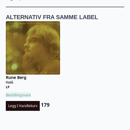
ALTERNATIV FRA SAMME LABEL
Rune Berg
Hølå
LP
Bestillingsvare
179
Legg I Handlekurv