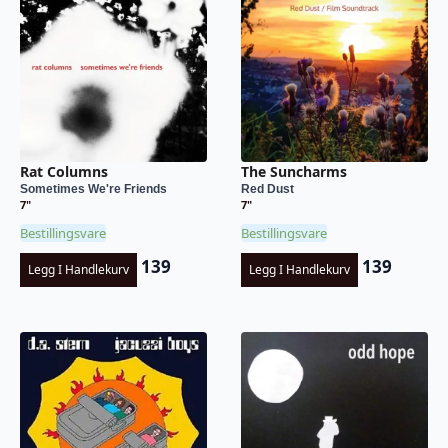
Rat Columns
The Suncharms
Sometimes We're Friends
Red Dust
7"
7"
Bestillingsvare
Bestillingsvare
139
139
Legg I Handlekurv
Legg I Handlekurv