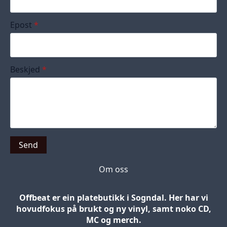
Epost
*
Beskjed
*
Send
Om oss
Offbeat er ein platebutikk i Sogndal. Her har vi
hovudfokus på brukt og ny vinyl, samt noko CD,
MC og merch.