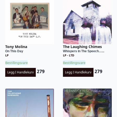
Tony Molina
The Laughing Chimes
On This Day
Whispers In The Speech…...
LP
LP - LTD
Bestillingsvare
Bestillingsvare
279
279
Legg I Handlekurv
Legg I Handlekurv