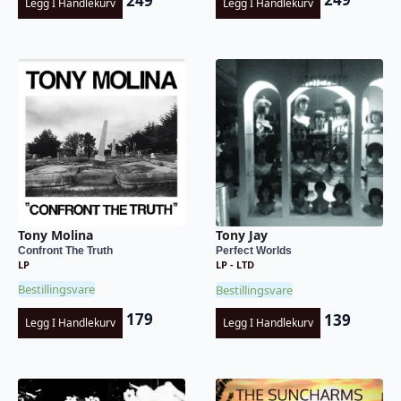
249
Legg I Handlekurv
Legg I Handlekurv
Tony Molina
Tony Jay
Confront The Truth
Perfect Worlds
LP
LP - LTD
Bestillingsvare
Bestillingsvare
179
139
Legg I Handlekurv
Legg I Handlekurv