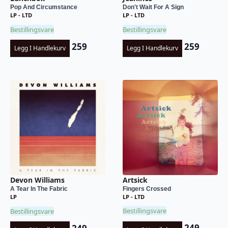
Pop And Circumstance
Don't Wait For A Sign
LP - LTD
LP - LTD
Bestillingsvare
Bestillingsvare
259
259
Legg I Handlekurv
Legg I Handlekurv
Artsick
Devon Williams
Fingers Crossed
A Tear In The Fabric
LP - LTD
LP
Bestillingsvare
Bestillingsvare
249