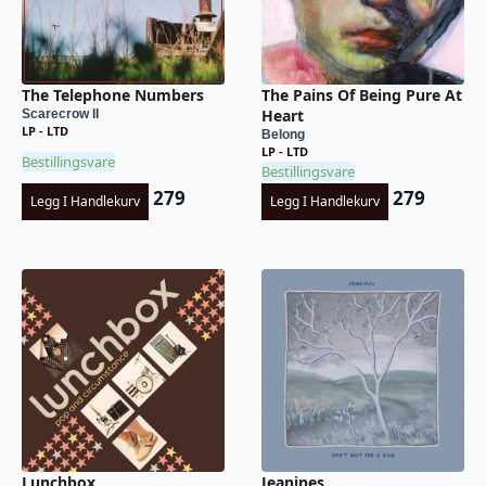
The Telephone Numbers
The Pains Of Being Pure At
Heart
Scarecrow II
LP - LTD
Belong
LP - LTD
Bestillingsvare
Bestillingsvare
279
279
Legg I Handlekurv
Legg I Handlekurv
Lunchbox
Jeanines