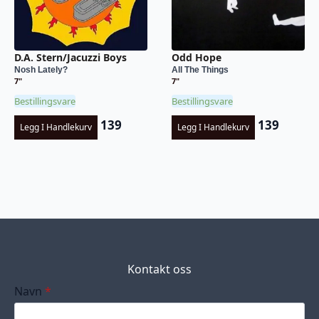
D.A. Stern/Jacuzzi Boys
Odd Hope
Nosh Lately?
All The Things
7"
7"
Bestillingsvare
Bestillingsvare
139
139
Legg I Handlekurv
Legg I Handlekurv
Kontakt oss
Navn
*