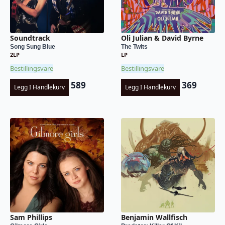
Soundtrack
Oli Julian & David Byrne
Song Sung Blue
The Twits
2LP
LP
Bestillingsvare
Bestillingsvare
589
369
Legg I Handlekurv
Legg I Handlekurv
Sam Phillips
Benjamin Wallfisch