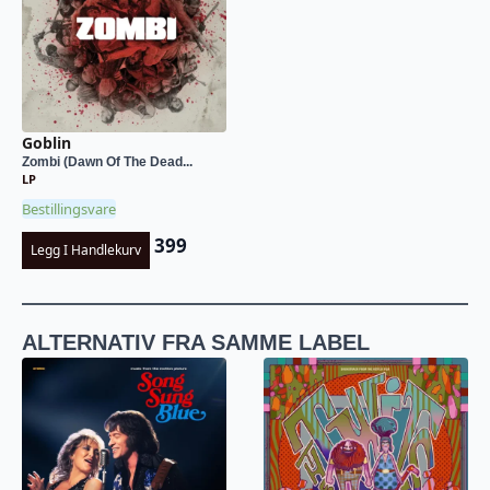
Goblin
Zombi (Dawn Of The Dead...
LP
Bestillingsvare
399
Legg I Handlekurv
ALTERNATIV FRA SAMME LABEL