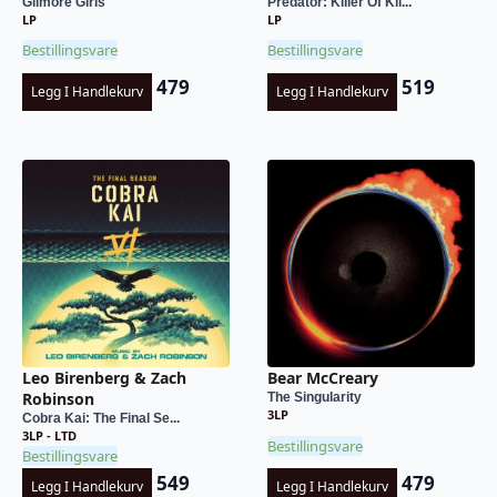
Gilmore Girls
Predator: Killer Of Kil...
LP
LP
Bestillingsvare
Bestillingsvare
479
519
Legg I Handlekurv
Legg I Handlekurv
Leo Birenberg & Zach
Bear McCreary
Robinson
The Singularity
3LP
Cobra Kai: The Final Se...
3LP - LTD
Bestillingsvare
Bestillingsvare
549
479
Legg I Handlekurv
Legg I Handlekurv