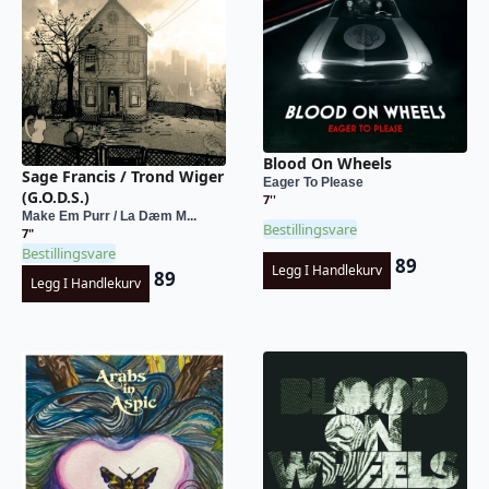
Blood On Wheels
Sage Francis / Trond Wiger
Eager To Please
(G.O.D.S.)
7''
Make Em Purr / La Dæm M...
Bestillingsvare
7"
Bestillingsvare
89
Legg I Handlekurv
89
Legg I Handlekurv