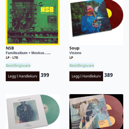
NSB
Soup
Familiealbum + Moskus…...
Visions
LP - LTD
LP
Bestillingsvare
Bestillingsvare
399
389
Legg I Handlekurv
Legg I Handlekurv