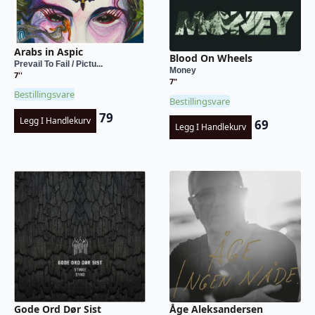
Arabs in Aspic
Blood On Wheels
Prevail To Fail / Pictu...
Money
7''
7"
Bestillingsvare
Bestillingsvare
79
Legg I Handlekurv
69
Legg I Handlekurv
Gode Ord Dør Sist
Åge Aleksandersen