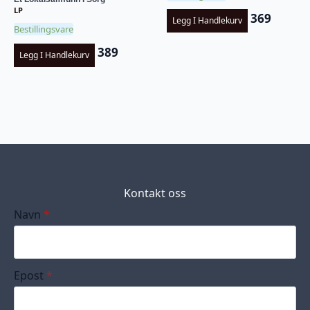
LP
369
Legg I Handlekurv
Bestillingsvare
389
Legg I Handlekurv
Kontakt oss
Navn
*
Epost
*