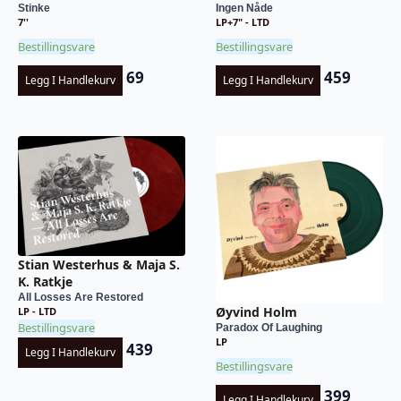
Stinke
Ingen Nåde
7''
LP+7" - LTD
Bestillingsvare
Bestillingsvare
69
459
Legg I Handlekurv
Legg I Handlekurv
Stian Westerhus & Maja S.
K. Ratkje
All Losses Are Restored
Øyvind Holm
LP - LTD
Bestillingsvare
Paradox Of Laughing
LP
439
Legg I Handlekurv
Bestillingsvare
399
Legg I Handlekurv