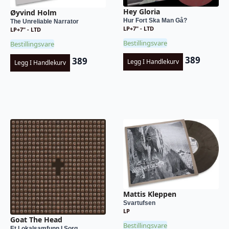
Hey Gloria
Øyvind Holm
Hur Fort Ska Man Gå?
The Unreliable Narrator
LP+7" - LTD
LP+7" - LTD
Bestillingsvare
Bestillingsvare
389
389
Legg I Handlekurv
Legg I Handlekurv
Mattis Kleppen
Svartufsen
LP
Goat The Head
Bestillingsvare
Et Lokalsamfunn I Sorg