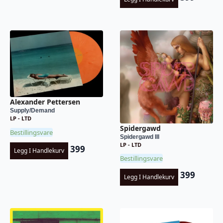
Alexander Pettersen
Supply/Demand
LP - LTD
Spidergawd
Bestillingsvare
Spidergawd III
LP - LTD
399
Legg I Handlekurv
Bestillingsvare
399
Legg I Handlekurv