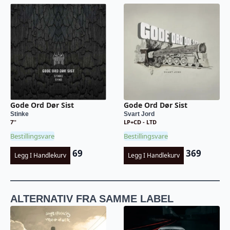
Gode Ord Dør Sist
Gode Ord Dør Sist
Stinke
Svart Jord
7''
LP+CD - LTD
Bestillingsvare
Bestillingsvare
69
369
Legg I Handlekurv
Legg I Handlekurv
ALTERNATIV FRA SAMME LABEL