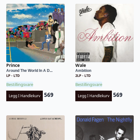
Prince
Wale
Around The World In A D...
Ambition
LP - LTD
2LP - LTD
Bestillingsvare
Bestillingsvare
569
569
Legg I Handlekurv
Legg I Handlekurv