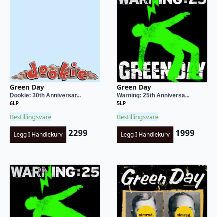
Green Day
Green Day
Dookie: 30th Anniversar...
Warning: 25th Anniversa...
6LP
5LP
Bestillingsvare
Bestillingsvare
2299
1999
Legg I Handlekurv
Legg I Handlekurv