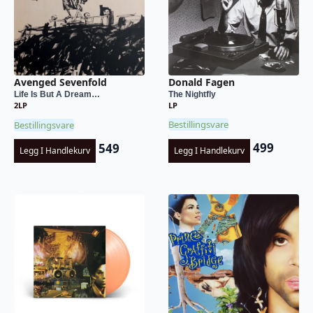
Donald Fagen
Avenged Sevenfold
The Nightfly
Life Is But A Dream…
LP
2LP
Bestillingsvare
Bestillingsvare
499
549
Legg I Handlekurv
Legg I Handlekurv