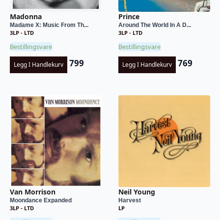
Madonna
Prince
Madame X: Music From Th...
Around The World In A D...
3LP - LTD
3LP - LTD
Bestillingsvare
Bestillingsvare
799
769
Legg I Handlekurv
Legg I Handlekurv
Van Morrison
Neil Young
Moondance Expanded
Harvest
3LP - LTD
LP