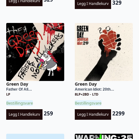
Legg I Handlekurv
329
Legg I Handlekurv
Green Day
Green Day
Father Of All…
American Idiot: 20th…
LP
8LP+2BD - LTD
Bestillingsvare
Bestillingsvare
259
2299
Legg I Handlekurv
Legg I Handlekurv