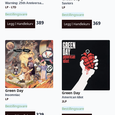
Warning: 25th Anniversa...
Saviors
LP - LTD
LP
Bestillingsvare
Bestillingsvare
389
369
Legg I Handlekurv
Legg I Handlekurv
Green Day
Green Day
Insomniac
American Idiot
LP
2LP
Bestillingsvare
Bestillingsvare
329