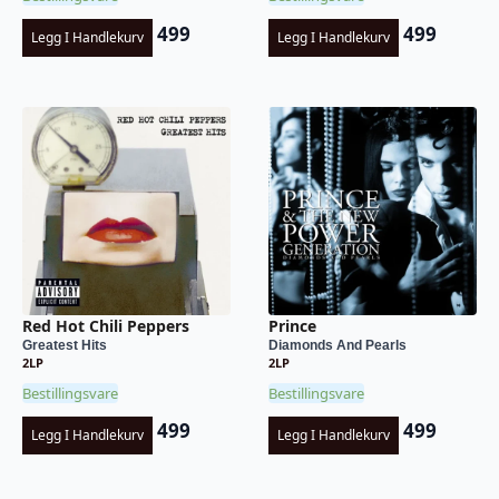
499
499
Legg I Handlekurv
Legg I Handlekurv
Red Hot Chili Peppers
Prince
Greatest Hits
Diamonds And Pearls
2LP
2LP
Bestillingsvare
Bestillingsvare
499
499
Legg I Handlekurv
Legg I Handlekurv