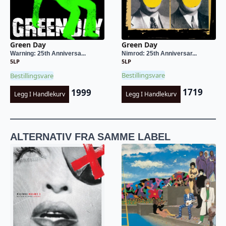
Green Day
Green Day
Nimrod: 25th Anniversar...
Warning: 25th Anniversa...
5LP
5LP
Bestillingsvare
Bestillingsvare
1719
1999
Legg I Handlekurv
Legg I Handlekurv
ALTERNATIV FRA SAMME LABEL