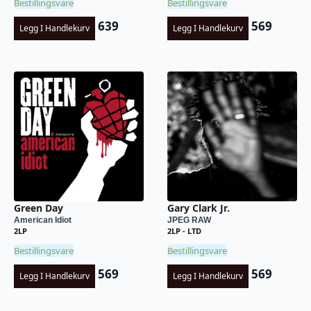
Bestillingsvare
Bestillingsvare
639
569
Legg I Handlekurv
Legg I Handlekurv
Green Day
Gary Clark Jr.
American Idiot
JPEG RAW
2LP
2LP - LTD
Bestillingsvare
Bestillingsvare
569
569
Legg I Handlekurv
Legg I Handlekurv