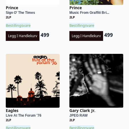
Prince
Prince
Sign O' The Times
Music From Graffiti Bri...
2LP
2LP
Bestillingsvare
Bestillingsvare
499
499
Legg I Handlekurv
Legg I Handlekurv
Eagles
Gary Clark Jr.
Live At The Forum '76
JPEG RAW
2LP
2LP
Bestillingsvare
Bestillingsvare