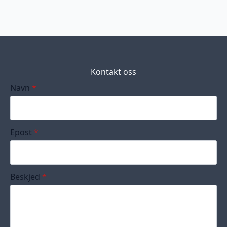
Kontakt oss
Navn
*
Epost
*
Beskjed
*