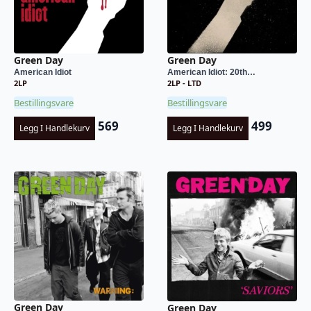
Green Day
Green Day
American Idiot
American Idiot: 20th…
2LP
2LP - LTD
Bestillingsvare
Bestillingsvare
569
499
Legg I Handlekurv
Legg I Handlekurv
Green Day
Green Day