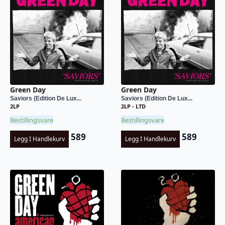
Green Day
Green Day
Saviors (Edition De Lux...
Saviors (Edition De Lux...
2LP
2LP - LTD
Bestillingsvare
Bestillingsvare
589
589
Legg I Handlekurv
Legg I Handlekurv