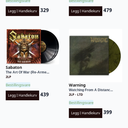
Bestillingsvare
Bestillingsvare
329
479
Legg I Handlekurv
Legg I Handlekurv
Sabaton
The Art Of War (Re-Arme...
2LP
Bestillingsvare
Warning
Watching From A Distanc...
439
2LP - LTD
Legg I Handlekurv
Bestillingsvare
399
Legg I Handlekurv