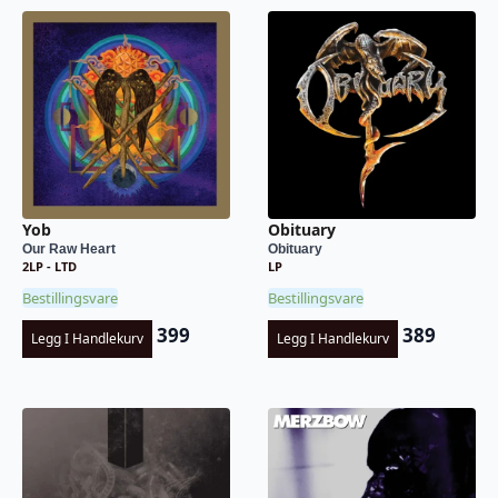
Yob
Obituary
Our Raw Heart
Obituary
2LP - LTD
LP
Bestillingsvare
Bestillingsvare
399
389
Legg I Handlekurv
Legg I Handlekurv