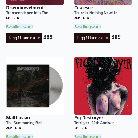
Disembowelment
Coalesce
Transcendence Into The…...
There Is Nothing New Un...
LP - LTD
2LP - LTD
Bestillingsvare
Bestillingsvare
389
389
Legg I Handlekurv
Legg I Handlekurv
Malthusian
Pig Destroyer
The Summoning Bell
Terrifyer: 20th Anniver...
2LP - LTD
LP - LTD
Bestillingsvare
Bestillingsvare