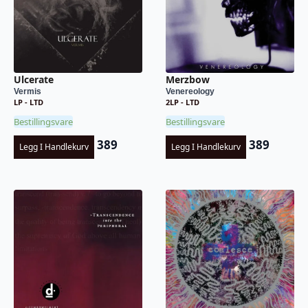
Ulcerate
Merzbow
Vermis
Venereology
LP - LTD
2LP - LTD
Bestillingsvare
Bestillingsvare
389
389
Legg I Handlekurv
Legg I Handlekurv