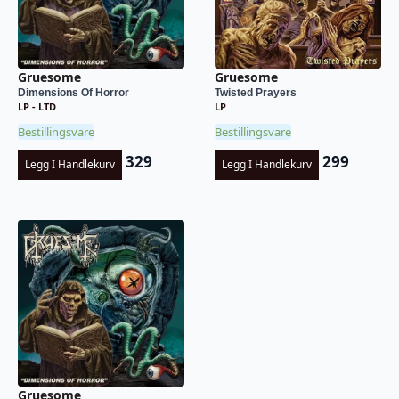
Gruesome
Gruesome
Dimensions Of Horror
Twisted Prayers
LP - LTD
LP
Bestillingsvare
Bestillingsvare
329
299
Legg I Handlekurv
Legg I Handlekurv
Gruesome