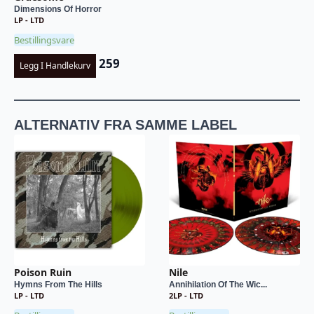
Dimensions Of Horror
LP - LTD
Bestillingsvare
259
Legg I Handlekurv
ALTERNATIV FRA SAMME LABEL
Poison Ruin
Nile
Hymns From The Hills
Annihilation Of The Wic...
LP - LTD
2LP - LTD