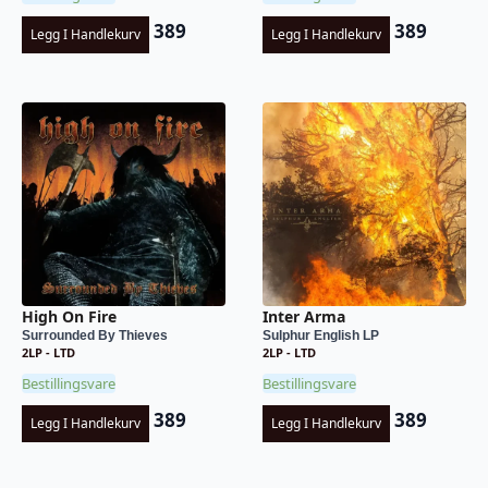
389
389
Legg I Handlekurv
Legg I Handlekurv
High On Fire
Inter Arma
Surrounded By Thieves
Sulphur English LP
2LP - LTD
2LP - LTD
Bestillingsvare
Bestillingsvare
389
389
Legg I Handlekurv
Legg I Handlekurv