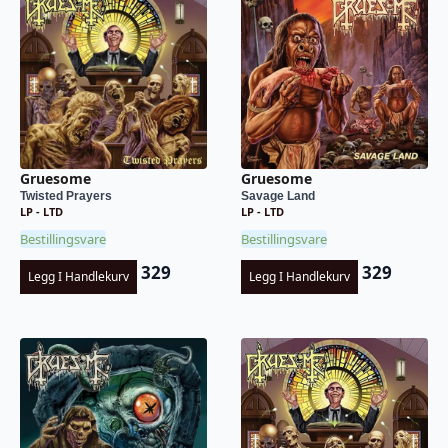
Gruesome
Gruesome
Twisted Prayers
Savage Land
LP - LTD
LP - LTD
Bestillingsvare
Bestillingsvare
329
329
Legg I Handlekurv
Legg I Handlekurv