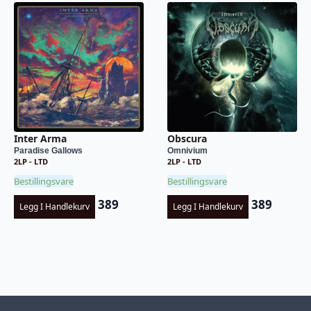
Inter Arma
Obscura
Paradise Gallows
Omnivium
2LP - LTD
2LP - LTD
Bestillingsvare
Bestillingsvare
389
389
Legg I Handlekurv
Legg I Handlekurv