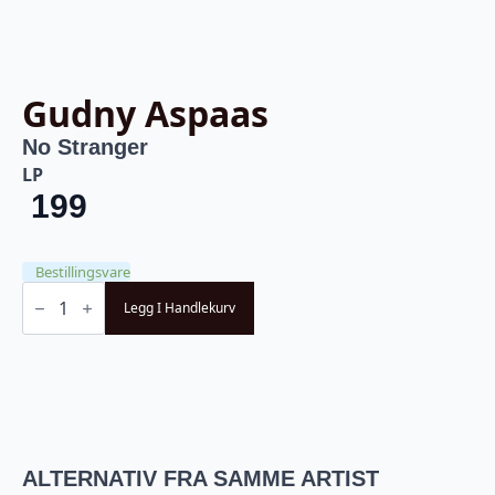
Gudny Aspaas
No Stranger
LP
199
Bestillingsvare
Gudny
Aspaas
Legg I Handlekurv
-
No
Stranger
(LP)
antall
ALTERNATIV FRA SAMME ARTIST