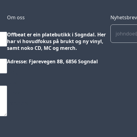
Om oss
Nyhetsbre
Offbeat er ein platebutikk i Sogndal. Her
har vi hovudfokus på brukt og ny vinyl,
samt noko CD, MC og merch.
Adresse: Fjørevegen 8B, 6856 Sogndal
Blog
Jobs
Press
Partners