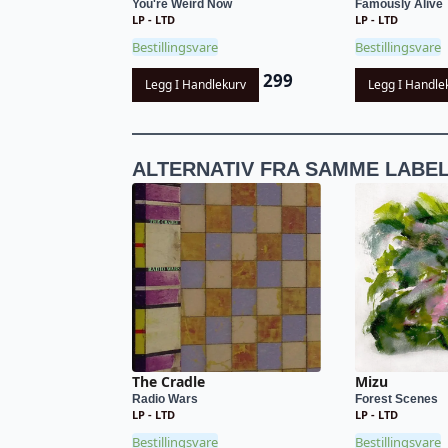
You're Weird Now
Famously Alive
LP - LTD
LP - LTD
Bestillingsvare
Bestillingsvare
299
Legg I Handlekurv
Legg I Handle
ALTERNATIV FRA SAMME LABE
The Cradle
Mizu
Radio Wars
Forest Scenes
LP - LTD
LP - LTD
Bestillingsvare
Bestillingsvare