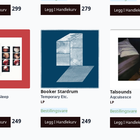
279
299
Legg I Handlekurv
kurv
Legg I Handle
Booker Stardrum
Talsounds
Sleep
Temporary Etc.
Aqcuisesce
LP
LP
Bestillingsvare
Bestillingsvare
249
249
kurv
Legg I Handlekurv
Legg I Handle