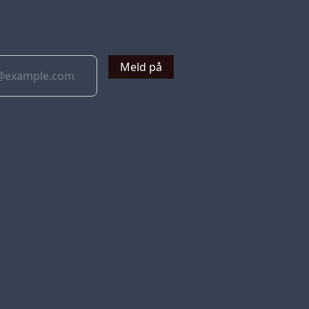
v
Meld på