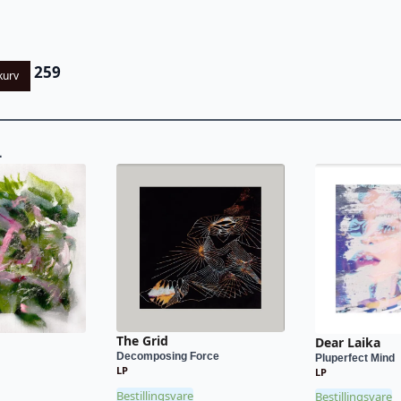
259
kurv
L
The Grid
Dear Laika
Decomposing Force
Pluperfect Mind
LP
LP
Bestillingsvare
Bestillingsvare