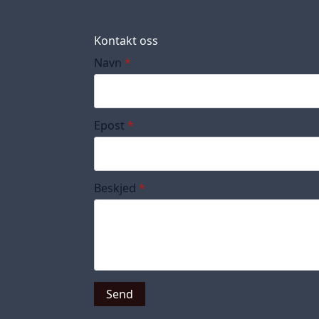
Kontakt oss
Navn
*
Epost
*
Beskjed
*
Send