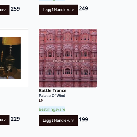
249
259
Legg I Handlekurv
kurv
Battle Trance
Palace Of Wind
LP
Bestillingsvare
229
199
kurv
Legg I Handlekurv