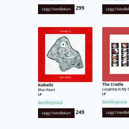
299
Legg I Handlekurv
Legg I Handle
The Cradle
Kalbells
Laughing In My 
Max Heart
LP
LP
Bestillingsvare
Bestillingsvare
249
Legg I Handle
Legg I Handlekurv