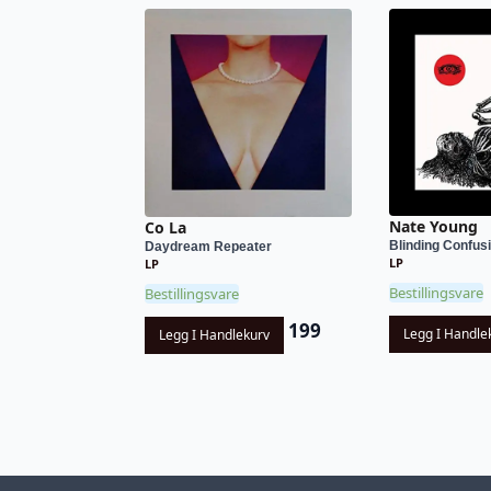
Nate Young
Co La
Blinding Confus
Daydream Repeater
LP
LP
Bestillingsvare
Bestillingsvare
199
Legg I Handle
Legg I Handlekurv