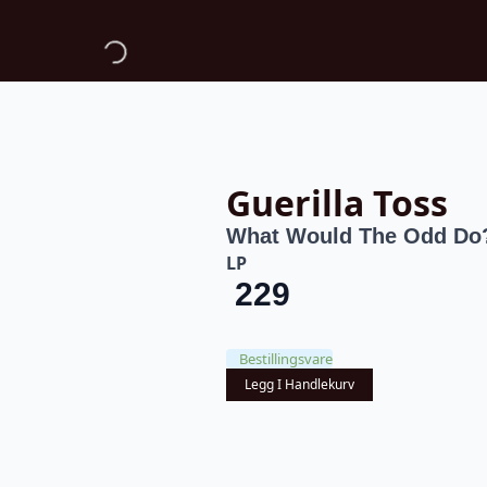
Guerilla Toss
What Would The Odd Do
LP
229
Bestillingsvare
Legg I Handlekurv