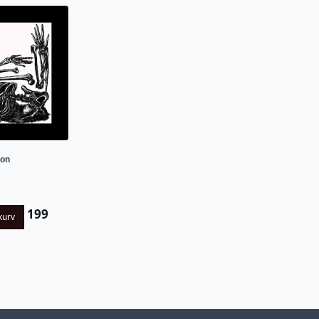
ion
199
kurv