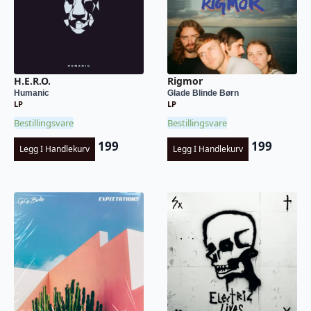
H.E.R.O.
Rigmor
Humanic
Glade Blinde Børn
LP
LP
Bestillingsvare
Bestillingsvare
199
199
Legg I Handlekurv
Legg I Handlekurv