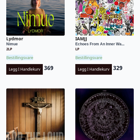
Lydmor
IAMJJ
Nimue
Echoes From An Inner Wa...
2LP
LP
Bestillingsvare
Bestillingsvare
369
329
Legg I Handlekurv
Legg I Handlekurv