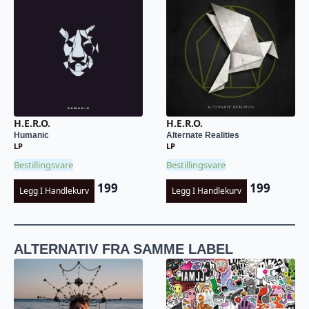
H.E.R.O.
H.E.R.O.
Humanic
Alternate Realities
LP
LP
Bestillingsvare
Bestillingsvare
199
199
Legg I Handlekurv
Legg I Handlekurv
ALTERNATIV FRA SAMME LABEL