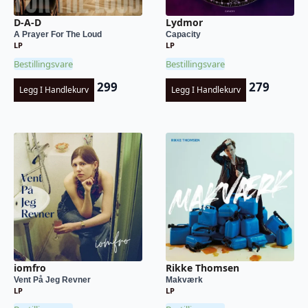
D-A-D
Lydmor
A Prayer For The Loud
Capacity
LP
LP
Bestillingsvare
Bestillingsvare
299
279
Legg I Handlekurv
Legg I Handlekurv
iomfro
Rikke Thomsen
Vent På Jeg Revner
Makværk
LP
LP