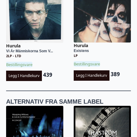
Hurula
Hurula
Existens
Vi Är Människorna Som V...
LP
2LP - LTD
Bestillingsvare
Bestillingsvare
389
439
Legg I Handlekurv
Legg I Handlekurv
ALTERNATIV FRA SAMME LABEL