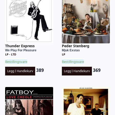
Thunder Express
Peder Stenberg
We Play For Pleasure
Mjuk Exstas
LP - LTD
LP
Bestillingsvare
Bestillingsvare
389
369
Legg I Handlekurv
Legg I Handlekurv