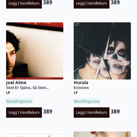
389
389
Legg I Handlekurv
Legg I Handlekurv
Joel Alme
Hurula
Sköt Er Själva, Så Sköt...
Existens
LP
LP
Bestillingsvare
Bestillingsvare
389
389
Legg I Handlekurv
Legg I Handlekurv