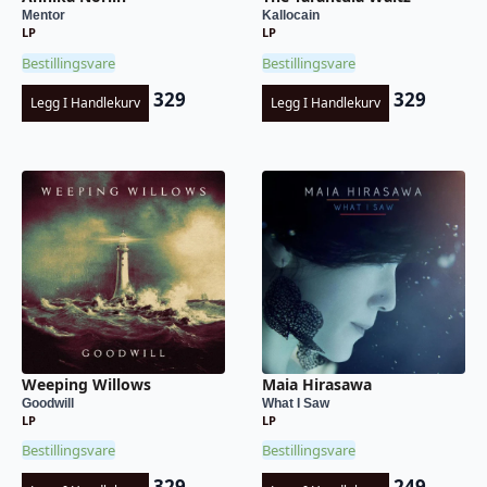
Mentor
Kallocain
LP
LP
Bestillingsvare
Bestillingsvare
329
329
Legg I Handlekurv
Legg I Handlekurv
Weeping Willows
Maia Hirasawa
Goodwill
What I Saw
LP
LP
Bestillingsvare
Bestillingsvare
329
249