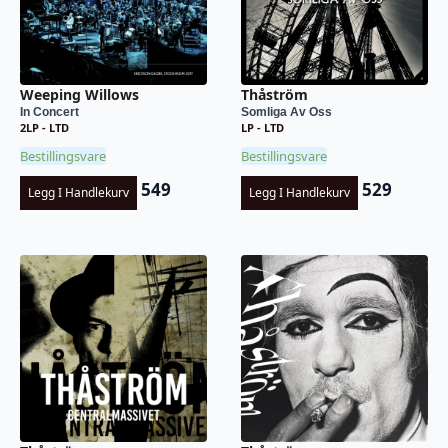
Weeping Willows
Thåström
In Concert
Somliga Av Oss
2LP - LTD
LP - LTD
Bestillingsvare
Bestillingsvare
549
529
Legg I Handlekurv
Legg I Handlekurv