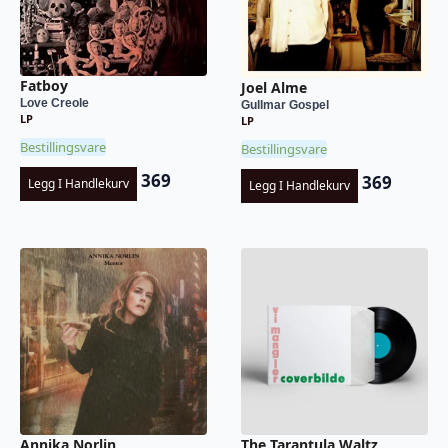
Fatboy
Joel Alme
Love Creole
Gullmar Gospel
LP
LP
Bestillingsvare
Bestillingsvare
369
369
Legg I Handlekurv
Legg I Handlekurv
Annika Norlin
The Tarantula Waltz