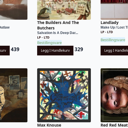
The Builders And The
Landlady
Butchers
Outlaw
Make Up / Lost 
LP - LTD
Salvation Is A Deep Dar...
LP - LTD
Bestillingsvare
Bestillingsvare
439
329
kurv
Legg I Handlekurv
Legg I Handle
Max Knouse
Red Red Meat