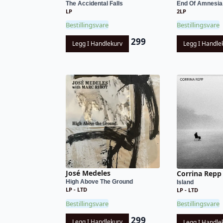
The Accidental Falls
End Of Amnesia -
LP
2LP
Bestillingsvare
Bestillingsvare
299
Legg I Handlekurv
Legg I Handle
José Medeles
Corrina Repp
High Above The Ground
Island
LP - LTD
LP - LTD
Bestillingsvare
Bestillingsvare
299
Legg I Handlekurv
Legg I Handle