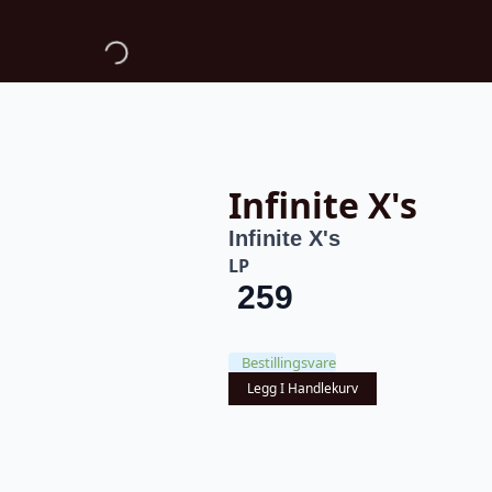
Infinite X's
Infinite X's
LP
259
Bestillingsvare
Legg I Handlekurv