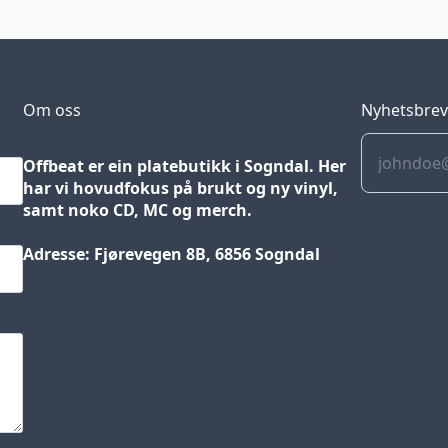
Om oss
Nyhetsbre
Offbeat er ein platebutikk i Sogndal. Her
har vi hovudfokus på brukt og ny vinyl,
samt noko CD, MC og merch.
Adresse: Fjørevegen 8B, 6856 Sogndal
Blog
Jobs
Press
Partners