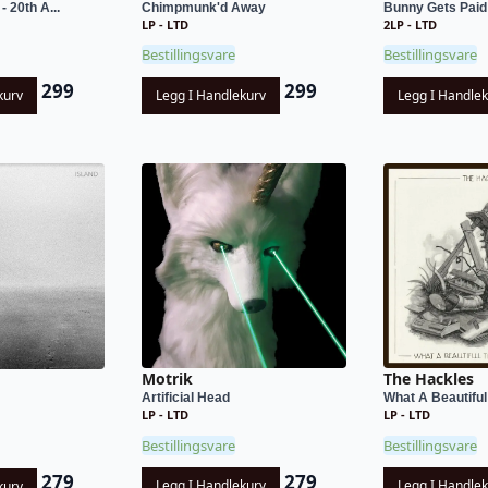
 20th A...
Chimpmunk'd Away
Bunny Gets Paid
LP - LTD
2LP - LTD
Bestillingsvare
Bestillingsvare
299
299
kurv
Legg I Handlekurv
Legg I Handle
Motrik
The Hackles
Artificial Head
What A Beautiful 
LP - LTD
LP - LTD
Bestillingsvare
Bestillingsvare
279
279
Legg I Handlekurv
Legg I Handle
kurv