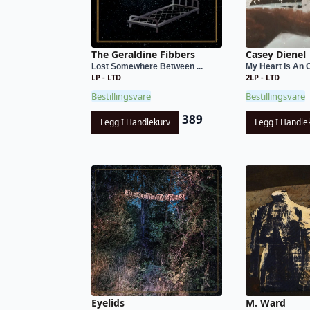
The Geraldine Fibbers
Casey Dienel
Lost Somewhere Between ...
My Heart Is An 
LP - LTD
2LP - LTD
Bestillingsvare
Bestillingsvare
389
Legg I Handlekurv
Legg I Handle
Eyelids
M. Ward