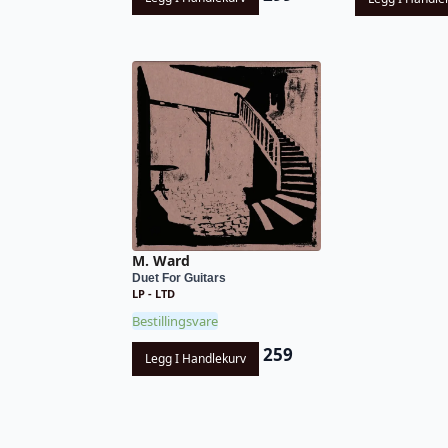
M. Ward
Duet For Guitars
LP - LTD
Bestillingsvare
259
Legg I Handlekurv