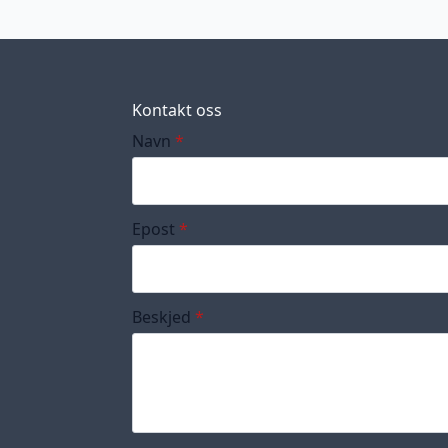
Kontakt oss
Navn
*
Epost
*
Beskjed
*