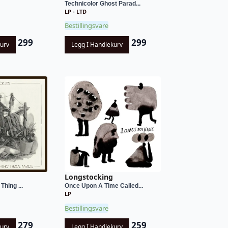
Technicolor Ghost Parad...
LP - LTD
Bestillingsvare
299
299
kurv
Legg I Handlekurv
Longstocking
Thing ...
Once Upon A Time Called...
LP
Bestillingsvare
279
259
kurv
Legg I Handlekurv