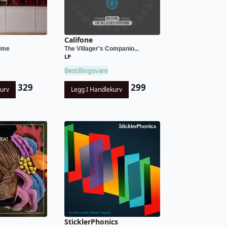
Califone
Time
The Villager's Companio...
LP
Bestillingsvare
329
299
kurv
Legg I Handlekurv
SticklerPhonics