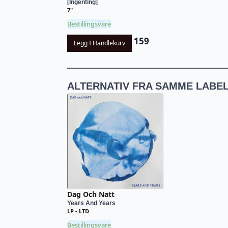
[Ingenting]
7"
Bestillingsvare
159
Legg I Handlekurv
ALTERNATIV FRA SAMME LABE
Dag Och Natt
Years And Years
LP - LTD
Bestillingsvare