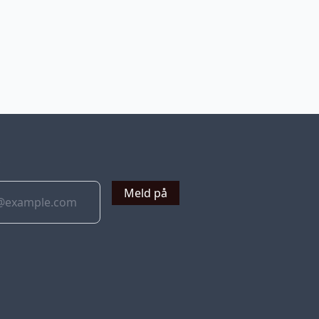
v
Meld på