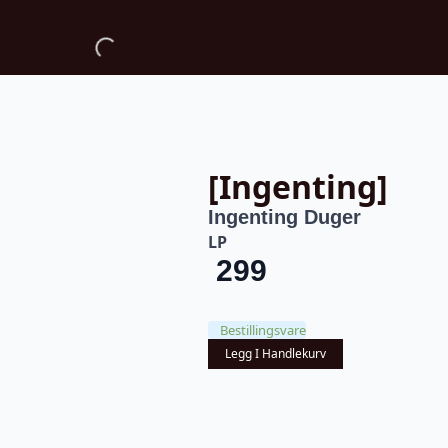
[Ingenting]
Ingenting Duger
LP
299
Bestillingsvare
Legg I Handlekurv