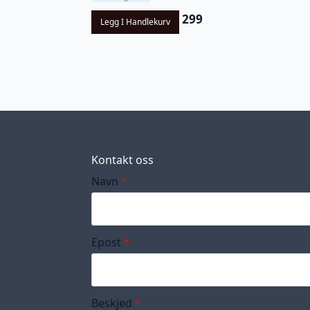
299
Legg I Handlekurv
Kontakt oss
Navn
*
Epost
*
Beskjed
*