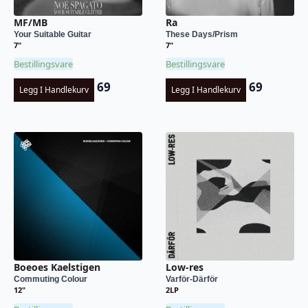
MF/MB
Ra
Your Suitable Guitar
These Days/Prism
7"
7"
Bestillingsvare
Bestillingsvare
69
69
Legg I Handlekurv
Legg I Handlekurv
Boeoes Kaelstigen
Low-res
Commuting Colour
Varför-Därför
12"
2LP