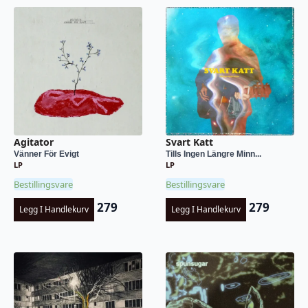
Agitator
Svart Katt
Vänner För Evigt
Tills Ingen Längre Minn...
LP
LP
Bestillingsvare
Bestillingsvare
279
279
Legg I Handlekurv
Legg I Handlekurv