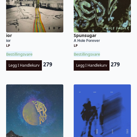
ior
Spunsugar
ior
A Hole Forever
LP
LP
Bestillingsvare
Bestillingsvare
279
279
Legg I Handlekurv
Legg I Handlekurv