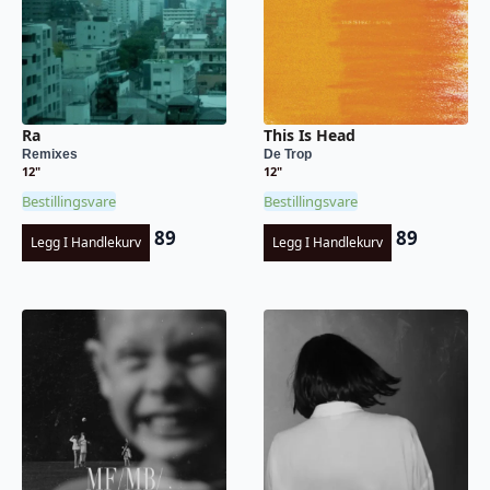
Ra
This Is Head
Remixes
De Trop
12"
12"
Bestillingsvare
Bestillingsvare
89
89
Legg I Handlekurv
Legg I Handlekurv