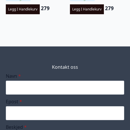
279
279
Legg I Handlekurv
Legg I Handlekurv
Kontakt oss
Navn
*
Epost
*
Beskjed
*