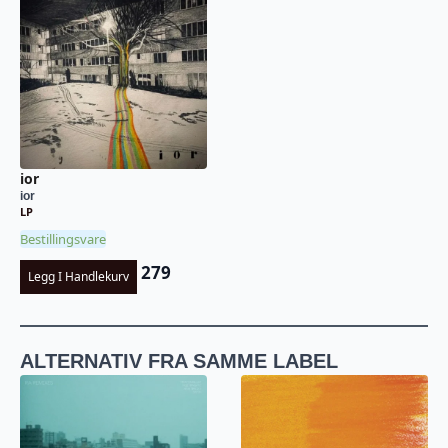
ior
ior
LP
Bestillingsvare
279
Legg I Handlekurv
ALTERNATIV FRA SAMME LABEL