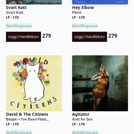
Svart Katt
Hey Elbow
Svart Katt
Flock
LP - LTD
LP - LTD
Bestillingsvare
Bestillingsvare
279
279
Legg I Handlekurv
Legg I Handlekurv
David & The Citizens
Agitator
Beppe + I've Been Float...
Året Av Sex
LP - LTD
LP - LTD
Bestillingsvare
Bestillingsvare