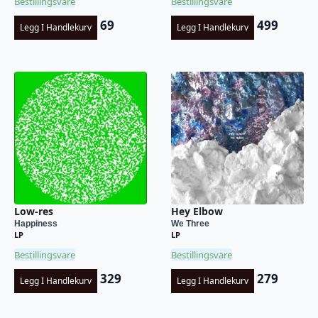
Bestillingsvare
Bestillingsvare
69
499
Legg I Handlekurv
Legg I Handlekurv
Low-res
Hey Elbow
Happiness
We Three
LP
LP
Bestillingsvare
Bestillingsvare
329
279
Legg I Handlekurv
Legg I Handlekurv