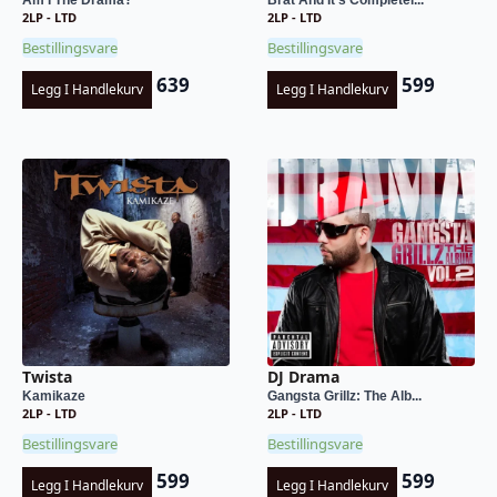
2LP - LTD
2LP - LTD
Bestillingsvare
Bestillingsvare
639
599
Legg I Handlekurv
Legg I Handlekurv
Twista
DJ Drama
Kamikaze
Gangsta Grillz: The Alb...
2LP - LTD
2LP - LTD
Bestillingsvare
Bestillingsvare
599
599
Legg I Handlekurv
Legg I Handlekurv