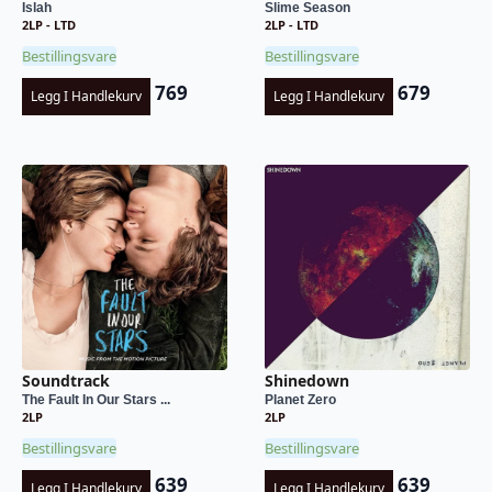
Islah
Slime Season
2LP - LTD
2LP - LTD
Bestillingsvare
Bestillingsvare
769
679
Legg I Handlekurv
Legg I Handlekurv
Soundtrack
Shinedown
The Fault In Our Stars ...
Planet Zero
2LP
2LP
Bestillingsvare
Bestillingsvare
639
639
Legg I Handlekurv
Legg I Handlekurv