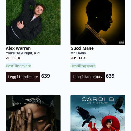
Alex Warren
Gucci Mane
You'll Be Alright, Kid
Mr. Davis
2LP - LTD
2LP - LTD
Bestillingsvare
Bestillingsvare
639
639
Legg I Handlekurv
Legg I Handlekurv