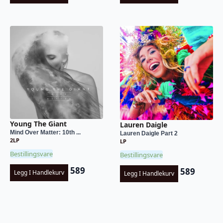
Young The Giant
Lauren Daigle
Mind Over Matter: 10th ...
Lauren Daigle Part 2
2LP
LP
Bestillingsvare
Bestillingsvare
589
589
Legg I Handlekurv
Legg I Handlekurv