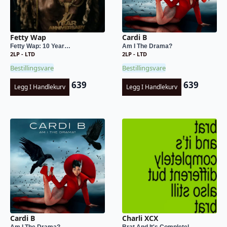
Fetty Wap
Cardi B
Fetty Wap: 10 Year…
Am I The Drama?
2LP - LTD
2LP - LTD
Bestillingsvare
Bestillingsvare
639
639
Legg I Handlekurv
Legg I Handlekurv
Cardi B
Charli XCX
Am I The Drama?
Brat And It's Completel...