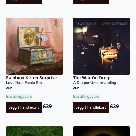
Rainbow Kitten Surprise
The War On Drugs
Love Hate Music Box
A Deeper Understanding
2LP
2LP
Bestillingsvare
Bestillingsvare
639
639
Legg I Handlekurv
Legg I Handlekurv