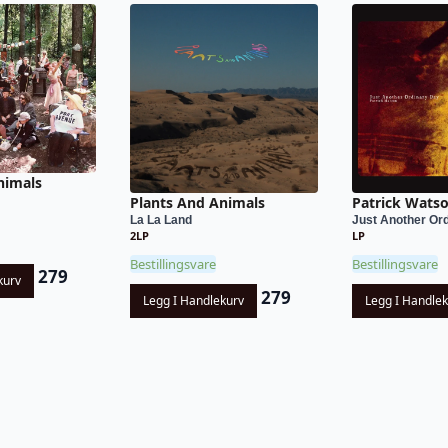
nimals
Plants And Animals
Patrick Wats
La La Land
Just Another Ord
2LP
LP
Bestillingsvare
Bestillingsvare
279
kurv
279
Legg I Handlekurv
Legg I Handle