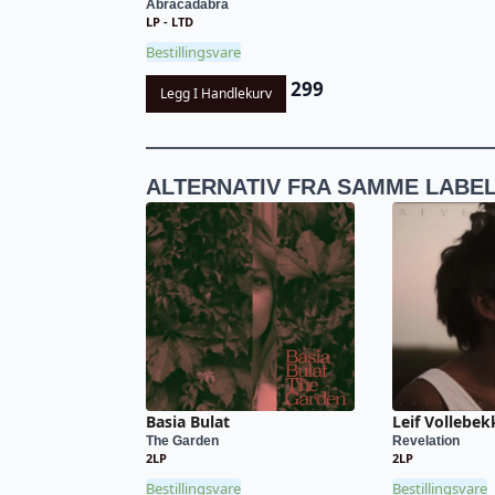
Abracadabra
LP - LTD
Bestillingsvare
299
Legg I Handlekurv
ALTERNATIV FRA SAMME LABE
Basia Bulat
Leif Vollebek
The Garden
Revelation
2LP
2LP
Bestillingsvare
Bestillingsvare