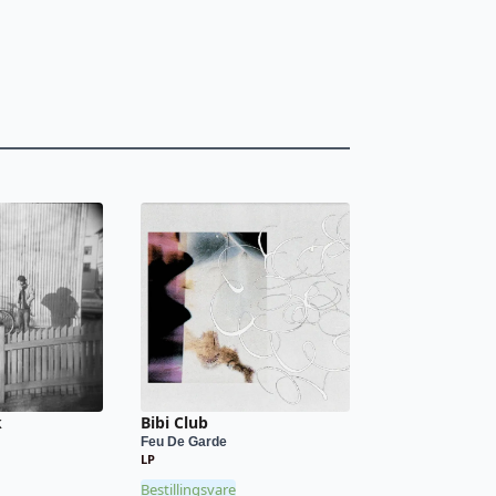
k
Bibi Club
Feu De Garde
LP
Bestillingsvare