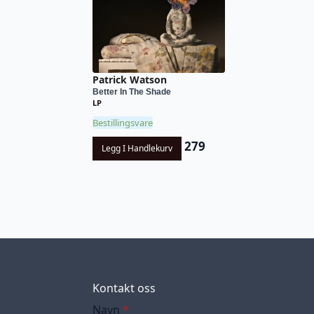
Patrick Watson
Better In The Shade
LP
Bestillingsvare
279
Legg I Handlekurv
Kontakt oss
Navn
*