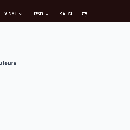
SALG!
VINYL
RSD
uleurs