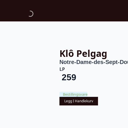
Klô Pelgag
Notre-Dame-des-Sept-Do
LP
259
Bestillingsvare
Legg I Handlekurv