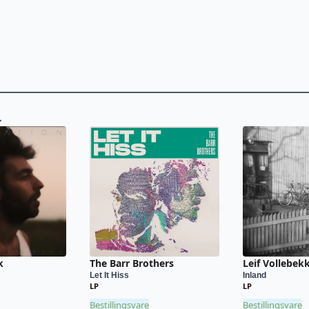
L
k
The Barr Brothers
Leif Vollebek
Let It Hiss
Inland
LP
LP
Bestillingsvare
Bestillingsvare