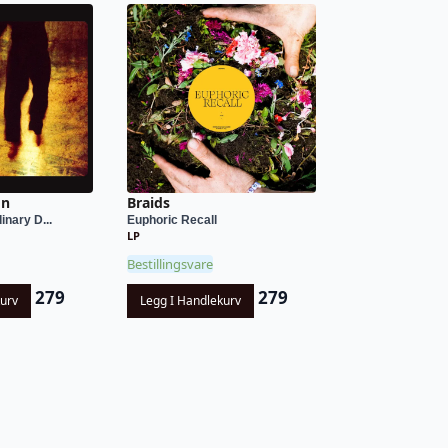
on
Braids
inary D...
Euphoric Recall
LP
Bestillingsvare
279
279
kurv
Legg I Handlekurv