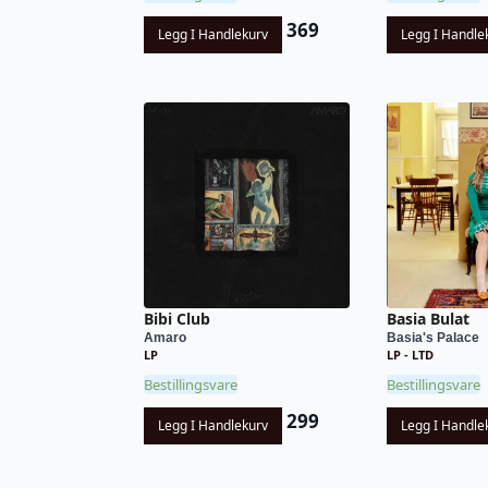
369
Legg I Handlekurv
Legg I Handle
Bibi Club
Basia Bulat
Amaro
Basia's Palace
LP
LP - LTD
Bestillingsvare
Bestillingsvare
299
Legg I Handlekurv
Legg I Handle