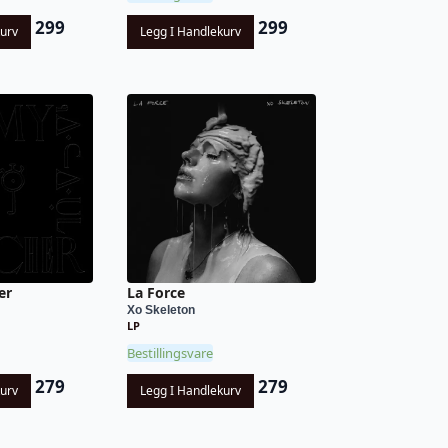
299
299
kurv
Legg I Handlekurv
er
La Force
Xo Skeleton
LP
Bestillingsvare
279
279
kurv
Legg I Handlekurv