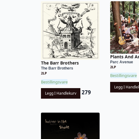
Plants And A
Parc Avenue
The Barr Brothers
2LP
The Barr Brothers
2LP
Bestillingsvare
Bestillingsvare
Legg I Handle
279
Legg I Handlekurv