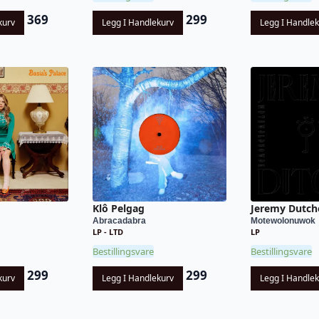
369
299
kurv
Legg I Handlekurv
Legg I Handle
Klô Pelgag
Jeremy Dutch
Abracadabra
Motewolonuwok
LP - LTD
LP
Bestillingsvare
Bestillingsvare
299
299
kurv
Legg I Handlekurv
Legg I Handle