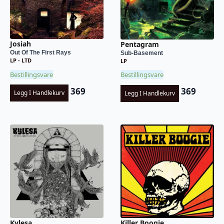
Josiah
Pentagram
Out Of The First Rays
Sub-Basement
LP - LTD
LP
Bestillingsvare
Bestillingsvare
369
369
Legg I Handlekurv
Legg I Handlekurv
Kylesa
Killer Boogie