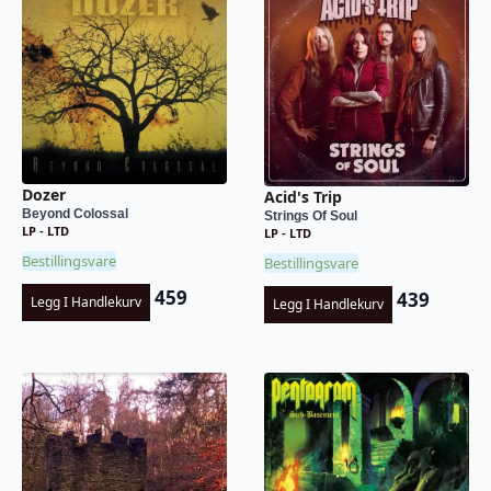
Dozer
Acid's Trip
Beyond Colossal
Strings Of Soul
LP - LTD
LP - LTD
Bestillingsvare
Bestillingsvare
459
439
Legg I Handlekurv
Legg I Handlekurv