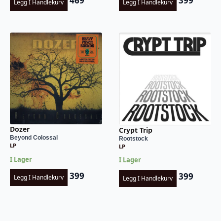
469
399
Legg I Handlekurv
Legg I Handlekurv
Dozer
Crypt Trip
Beyond Colossal
Rootstock
LP
LP
I Lager
I Lager
399
399
Legg I Handlekurv
Legg I Handlekurv