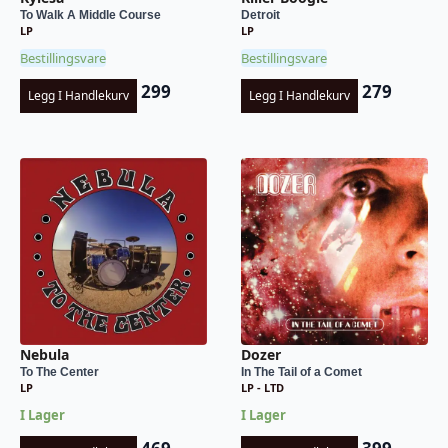
To Walk A Middle Course
Detroit
LP
LP
Bestillingsvare
Bestillingsvare
299
279
Legg I Handlekurv
Legg I Handlekurv
Nebula
Dozer
To The Center
In The Tail of a Comet
LP
LP - LTD
I Lager
I Lager