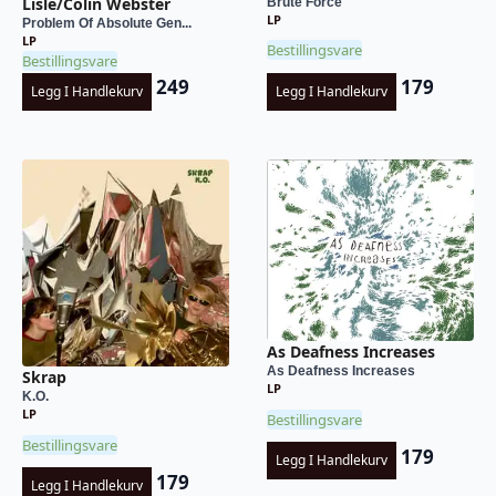
Lisle/Colin Webster
Brute Force
LP
Problem Of Absolute Gen...
LP
Bestillingsvare
Bestillingsvare
249
179
Legg I Handlekurv
Legg I Handlekurv
As Deafness Increases
As Deafness Increases
Skrap
LP
K.O.
LP
Bestillingsvare
Bestillingsvare
179
Legg I Handlekurv
179
Legg I Handlekurv