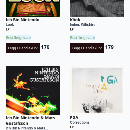
Ich Bin Nintendo
Köök
Look
Imber, Wiltshire
LP
LP
Bestillingsvare
Bestillingsvare
179
179
Legg I Handlekurv
Legg I Handlekurv
PGA
Ich Bin Nintendo & Mats
Corrections
Gustafsson
LP
Ich Bin Nintendo & Mats...