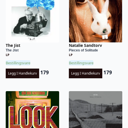
The Jist
Natalie Sandtorv
The Jist
Pieces of Solitude
LP
LP
Bestillingsvare
Bestillingsvare
179
179
Legg I Handlekurv
Legg I Handlekurv