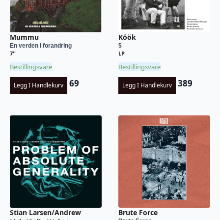
Mummu
Köök
En verden i forandring
5
7''
LP
Bestillingsvare
Bestillingsvare
69
389
Legg I Handlekurv
Legg I Handlekurv
Stian Larsen/Andrew
Brute Force