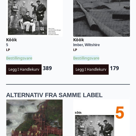
Köök
Köök
5
Imber, Wiltshire
LP
LP
Bestillingsvare
Bestillingsvare
389
179
Legg I Handlekurv
Legg I Handlekurv
ALTERNATIV FRA SAMME LABEL