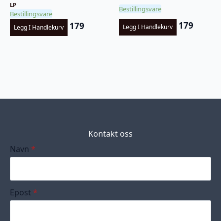
LP
Bestillingsvare
Bestillingsvare
179
179
Legg I Handlekurv
Legg I Handlekurv
Kontakt oss
Navn
*
Epost
*