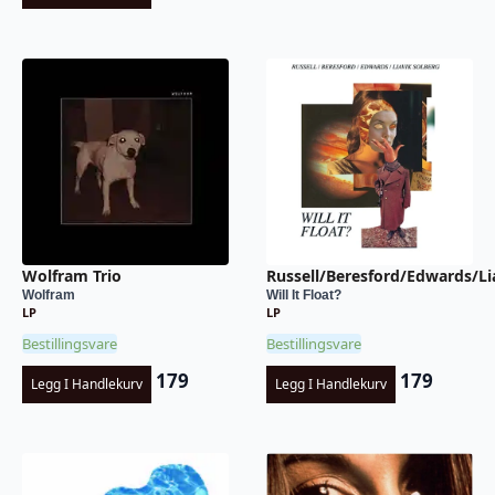
Wolfram Trio
Russell/Beresford/Edwards/Li
Wolfram
Will It Float?
LP
LP
Bestillingsvare
Bestillingsvare
179
179
Legg I Handlekurv
Legg I Handlekurv