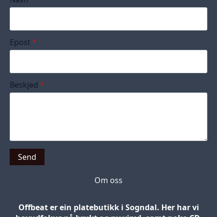
Epost
*
Beskjed
*
Send
Om oss
Offbeat er ein platebutikk i Sogndal. Her har vi