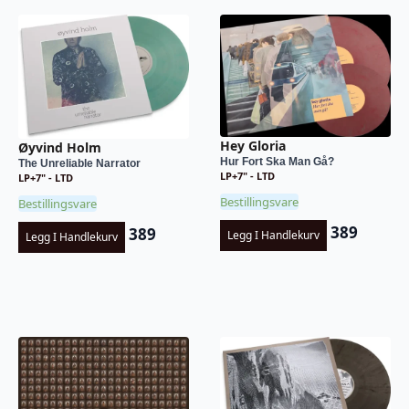
Hey Gloria
Øyvind Holm
Hur Fort Ska Man Gå?
The Unreliable Narrator
LP+7" - LTD
LP+7" - LTD
Bestillingsvare
Bestillingsvare
389
389
Legg I Handlekurv
Legg I Handlekurv