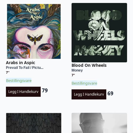
Arabs in Aspic
Blood On Wheels
Prevail To Fail / Pictu...
Money
7''
7"
Bestillingsvare
Bestillingsvare
79
Legg I Handlekurv
69
Legg I Handlekurv