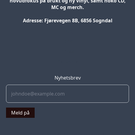
hovudfokus på brukt og ny vinyl, samt noko CD,
MC og merch.
Adresse: Fjørevegen 8B, 6856 Sogndal
Blog
Jobs
Press
Partners
Nyhetsbrev
Meld på
© 2022 Soflyy. All rights reserved.