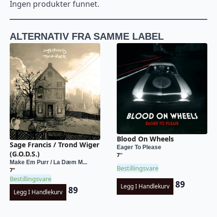
Ingen produkter funnet.
ALTERNATIV FRA SAMME LABEL
Blood On Wheels
Sage Francis / Trond Wiger
Eager To Please
(G.O.D.S.)
7''
Make Em Purr / La Dæm M...
Bestillingsvare
7"
Bestillingsvare
89
Legg I Handlekurv
89
Legg I Handlekurv