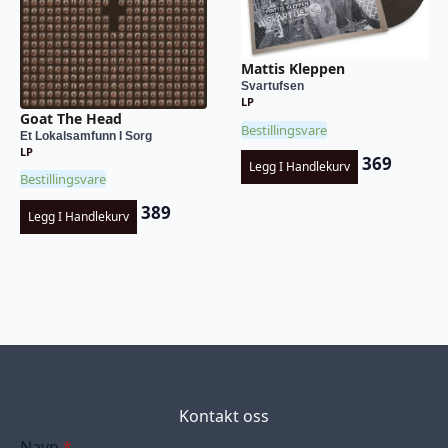
Mattis Kleppen
Svartufsen
LP
Goat The Head
Bestillingsvare
Et Lokalsamfunn I Sorg
LP
369
Legg I Handlekurv
Bestillingsvare
389
Legg I Handlekurv
Kontakt oss
Navn
*