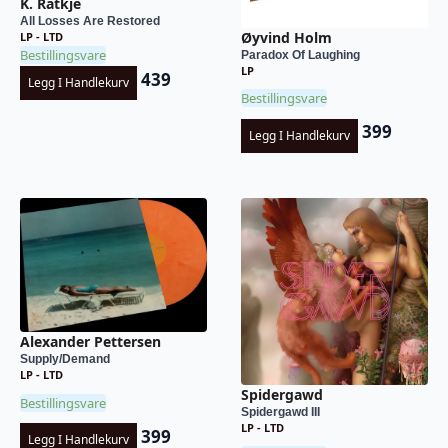
K. Ratkje
All Losses Are Restored
Øyvind Holm
LP - LTD
Bestillingsvare
Paradox Of Laughing
LP
439
Legg I Handlekurv
Bestillingsvare
399
Legg I Handlekurv
Alexander Pettersen
Supply/Demand
LP - LTD
Spidergawd
Bestillingsvare
Spidergawd III
LP - LTD
399
Legg I Handlekurv