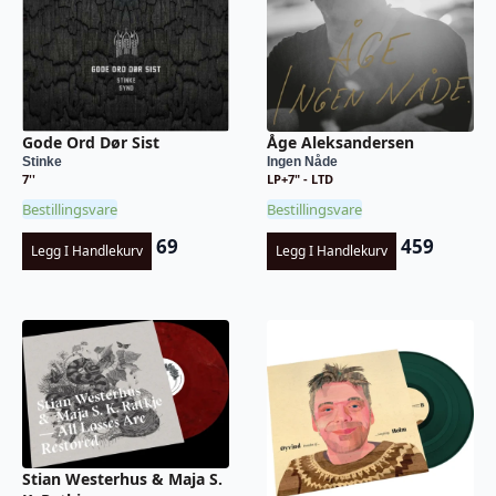
Gode Ord Dør Sist
Åge Aleksandersen
Stinke
Ingen Nåde
7''
LP+7" - LTD
Bestillingsvare
Bestillingsvare
69
459
Legg I Handlekurv
Legg I Handlekurv
Stian Westerhus & Maja S.