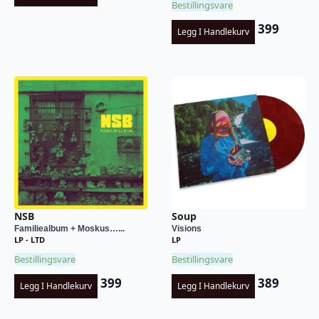
Bestillingsvare
399
Legg I Handlekurv
NSB
Soup
Familiealbum + Moskus…...
Visions
LP - LTD
LP
Bestillingsvare
Bestillingsvare
399
389
Legg I Handlekurv
Legg I Handlekurv