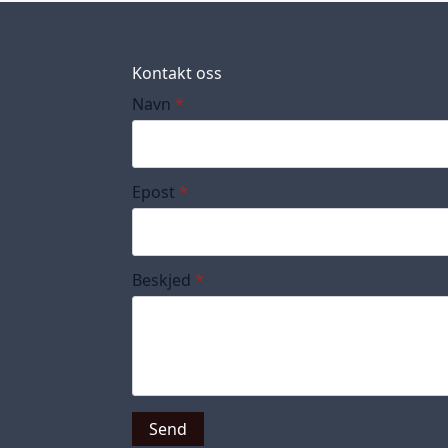
Kontakt oss
Navn
*
Epost
*
Beskjed
*
Send