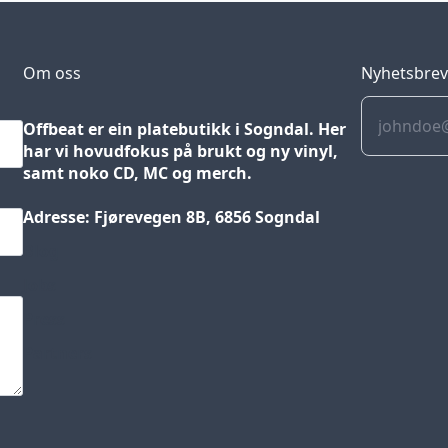
Om oss
Nyhetsbre
Offbeat er ein platebutikk i Sogndal. Her
har vi hovudfokus på brukt og ny vinyl,
samt noko CD, MC og merch.
Adresse: Fjørevegen 8B, 6856 Sogndal
Blog
Jobs
Press
Partners