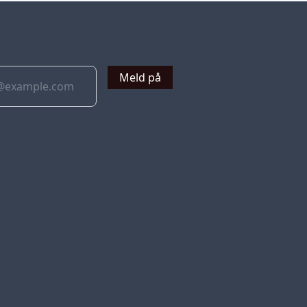
v
Meld på