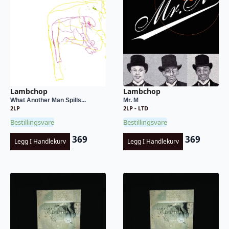
Lambchop
Lambchop
What Another Man Spills...
Mr. M
2LP
2LP - LTD
Bestillingsvare
Bestillingsvare
369
369
Legg I Handlekurv
Legg I Handlekurv