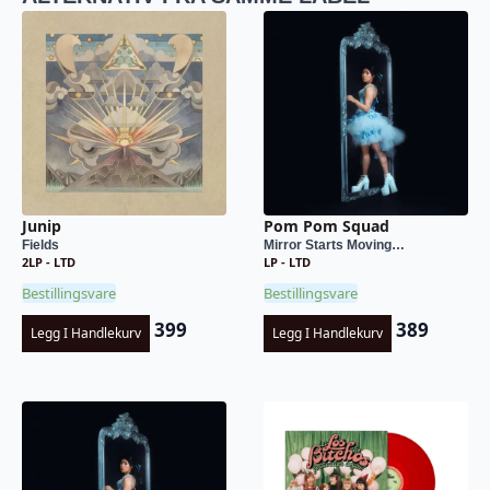
Junip
Pom Pom Squad
Fields
Mirror Starts Moving…
2LP - LTD
LP - LTD
Bestillingsvare
Bestillingsvare
399
389
Legg I Handlekurv
Legg I Handlekurv