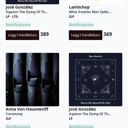
José González
Lambchop
Against The Dying Of Th...
What Another Man Spills...
LP - LTD
2LP
Bestillingsvare
Bestillingsvare
389
369
Legg I Handlekurv
Legg I Handlekurv
Anna Von Hausswolff
José González
Ceremony
Against The Dying Of Th...
2LP
LP
Bestillingsvare
Bestillingsvare