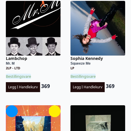
Lambchop
Sophia Kennedy
Mr. M
Squeeze Me
2LP - LTD
LP
Bestillingsvare
Bestillingsvare
369
369
Legg I Handlekurv
Legg I Handlekurv