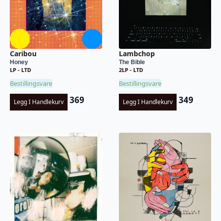
Caribou
Lambchop
Honey
The Bible
LP - LTD
2LP - LTD
Bestillingsvare
Bestillingsvare
369
349
Legg I Handlekurv
Legg I Handlekurv