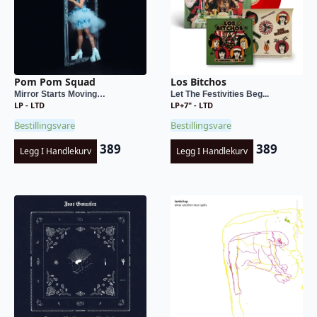
Pom Pom Squad
Los Bitchos
Mirror Starts Moving…
Let The Festivities Beg...
LP - LTD
LP+7" - LTD
Bestillingsvare
Bestillingsvare
389
389
Legg I Handlekurv
Legg I Handlekurv