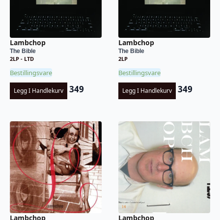
Lambchop
Lambchop
The Bible
The Bible
2LP - LTD
2LP
Bestillingsvare
Bestillingsvare
349
349
Legg I Handlekurv
Legg I Handlekurv
Lambchop
Lambchop