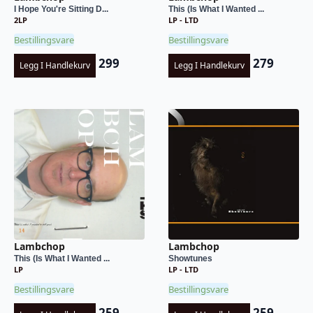
I Hope You're Sitting D...
This (Is What I Wanted ...
2LP
LP - LTD
Bestillingsvare
Bestillingsvare
299
279
Legg I Handlekurv
Legg I Handlekurv
Lambchop
Lambchop
This (Is What I Wanted ...
Showtunes
LP
LP - LTD
Bestillingsvare
Bestillingsvare
259
259