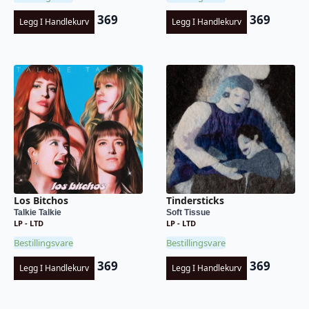
369
369
Legg I Handlekurv
Legg I Handlekurv
Los Bitchos
Tindersticks
Talkie Talkie
Soft Tissue
LP - LTD
LP - LTD
Bestillingsvare
Bestillingsvare
369
369
Legg I Handlekurv
Legg I Handlekurv