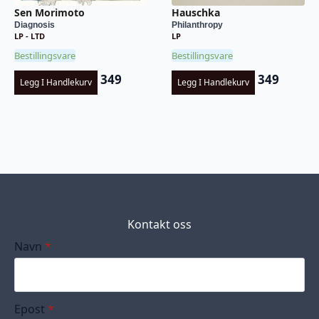
Sen Morimoto
Hauschka
Diagnosis
Philanthropy
LP - LTD
LP
Bestillingsvare
Bestillingsvare
349
349
Legg I Handlekurv
Legg I Handlekurv
Kontakt oss
Navn
*
Epost
*