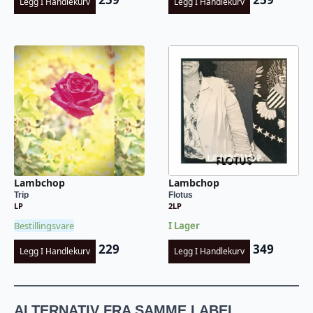
Legg I Handlekurv
Legg I Handlekurv
Lambchop
Lambchop
Trip
Flotus
LP
2LP
Bestillingsvare
I Lager
229
349
Legg I Handlekurv
Legg I Handlekurv
ALTERNATIV FRA SAMME LABEL