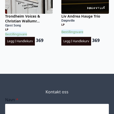
Trondheim Voices &
Liv Andrea Hauge Trio
Christian Wallumr...
Døgnville
LP
Gjest Song
LP
Bestillingsvare
Bestillingsvare
369
369
Legg I Handlekurv
Legg I Handlekurv
Kontakt oss
Navn
*