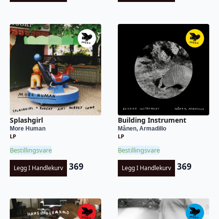
Splashgirl
Building Instrument
More Human
Månen, Armadillo
LP
LP
Bestillingsvare
Bestillingsvare
369
369
Legg I Handlekurv
Legg I Handlekurv