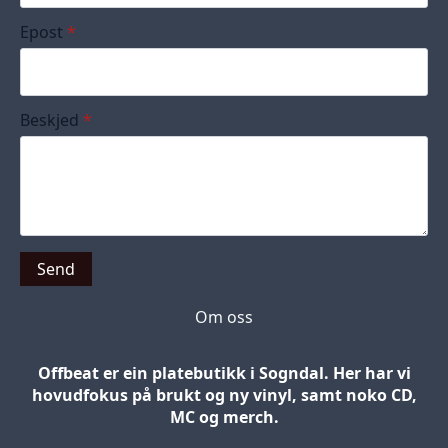
Epost
*
Beskjed
*
Send
Om oss
Offbeat er ein platebutikk i Sogndal. Her har vi
hovudfokus på brukt og ny vinyl, samt noko CD,
MC og merch.