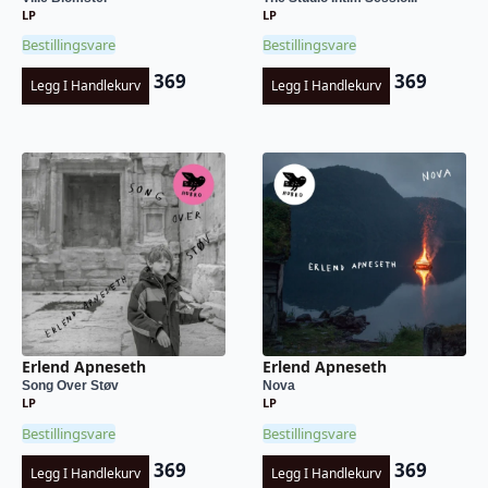
LP
LP
Bestillingsvare
Bestillingsvare
369
369
Legg I Handlekurv
Legg I Handlekurv
Erlend Apneseth
Erlend Apneseth
Song Over Støv
Nova
LP
LP
Bestillingsvare
Bestillingsvare
369
369
Legg I Handlekurv
Legg I Handlekurv