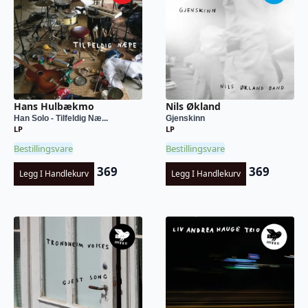
Hans Hulbækmo
Nils Økland
Han Solo - Tilfeldig Næ...
Gjenskinn
LP
LP
Bestillingsvare
Bestillingsvare
369
369
Legg I Handlekurv
Legg I Handlekurv