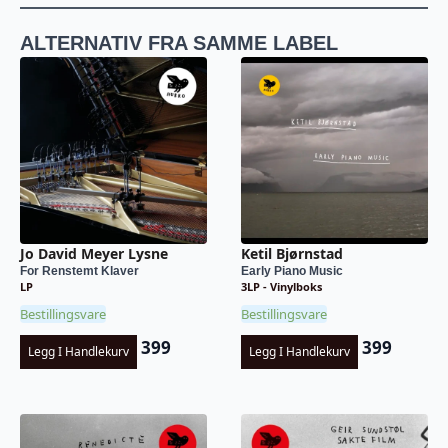
ALTERNATIV FRA SAMME LABEL
Jo David Meyer Lysne
Ketil Bjørnstad
For Renstemt Klaver
Early Piano Music
LP
3LP - Vinylboks
Bestillingsvare
Bestillingsvare
399
399
Legg I Handlekurv
Legg I Handlekurv