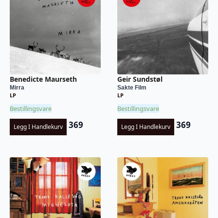
Benedicte Maurseth
Geir Sundstøl
Mirra
Sakte Film
LP
LP
Bestillingsvare
Bestillingsvare
369
369
Legg I Handlekurv
Legg I Handlekurv