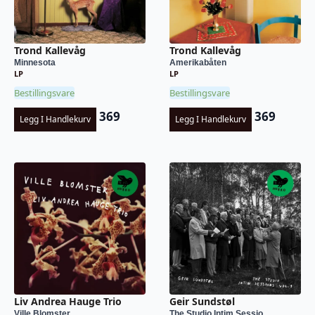
Trond Kallevåg
Trond Kallevåg
Minnesota
Amerikabåten
LP
LP
Bestillingsvare
Bestillingsvare
369
369
Legg I Handlekurv
Legg I Handlekurv
Liv Andrea Hauge Trio
Geir Sundstøl
Ville Blomster
The Studio Intim Sessio...