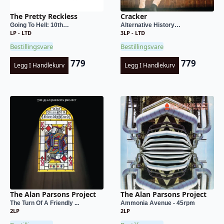
The Pretty Reckless
Cracker
Going To Hell: 10th…
Alternative History…
LP - LTD
3LP - LTD
Bestillingsvare
Bestillingsvare
779
779
Legg I Handlekurv
Legg I Handlekurv
The Alan Parsons Project
The Alan Parsons Project
The Turn Of A Friendly ...
Ammonia Avenue - 45rpm
2LP
2LP