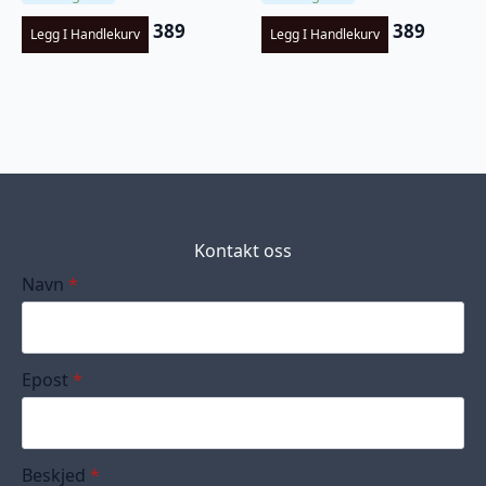
389
389
Legg I Handlekurv
Legg I Handlekurv
Kontakt oss
Navn
*
Epost
*
Beskjed
*