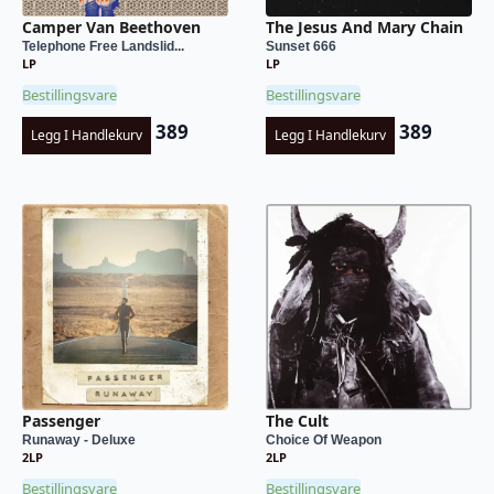
Camper Van Beethoven
The Jesus And Mary Chain
Telephone Free Landslid...
Sunset 666
LP
LP
Bestillingsvare
Bestillingsvare
389
389
Legg I Handlekurv
Legg I Handlekurv
Passenger
The Cult
Runaway - Deluxe
Choice Of Weapon
2LP
2LP
Bestillingsvare
Bestillingsvare