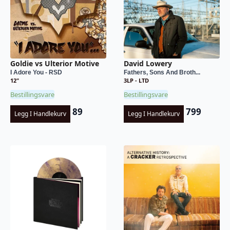
Goldie vs Ulterior Motive
David Lowery
I Adore You - RSD
Fathers, Sons And Broth...
12"
3LP - LTD
Bestillingsvare
Bestillingsvare
89
799
Legg I Handlekurv
Legg I Handlekurv