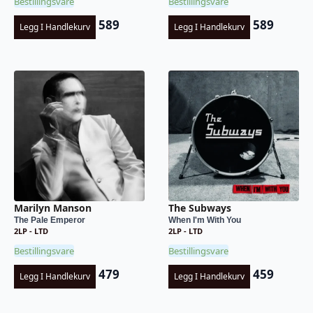
Bestillingsvare
Bestillingsvare
589
589
Legg I Handlekurv
Legg I Handlekurv
Marilyn Manson
The Subways
The Pale Emperor
When I'm With You
2LP - LTD
2LP - LTD
Bestillingsvare
Bestillingsvare
479
459
Legg I Handlekurv
Legg I Handlekurv