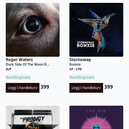
Roger Waters
Stornoway
Dark Side Of The Moon R...
Bonxie
2LP
LP - LTD
Bestillingsvare
Bestillingsvare
399
399
Legg I Handlekurv
Legg I Handlekurv