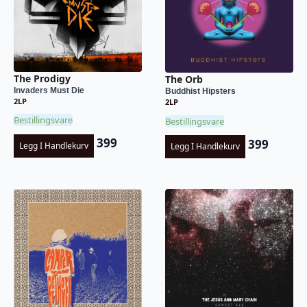
The Prodigy
The Orb
Invaders Must Die
Buddhist Hipsters
2LP
2LP
Bestillingsvare
Bestillingsvare
399
399
Legg I Handlekurv
Legg I Handlekurv