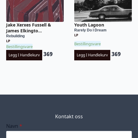
Jake Xerxes Fussell &
Youth Lagoon
James Elkingto...
Rarely Do I Dream
LP
Rebuilding
LP
Bestillingsvare
Bestillingsvare
369
369
Legg I Handlekurv
Legg I Handlekurv
Kontakt oss
Navn
*