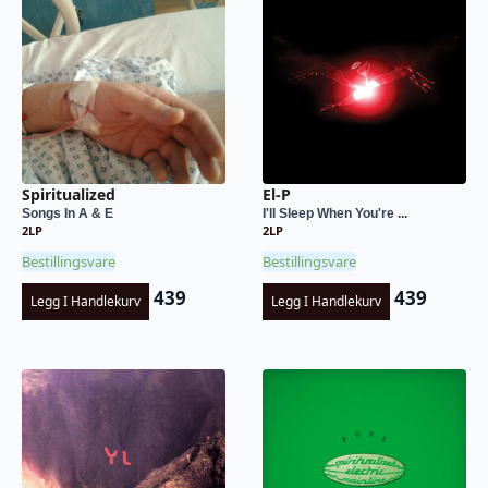
Spiritualized
El-P
Songs In A & E
I'll Sleep When You're ...
2LP
2LP
Bestillingsvare
Bestillingsvare
439
439
Legg I Handlekurv
Legg I Handlekurv