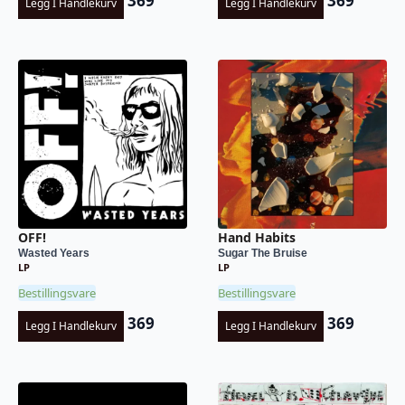
369
369
Legg I Handlekurv
Legg I Handlekurv
OFF!
Hand Habits
Wasted Years
Sugar The Bruise
LP
LP
Bestillingsvare
Bestillingsvare
369
369
Legg I Handlekurv
Legg I Handlekurv