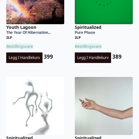
Youth Lagoon
Spiritualized
The Year Of Hibernation...
Pure Phase
2LP
2LP
Bestillingsvare
Bestillingsvare
399
389
Legg I Handlekurv
Legg I Handlekurv
Spiritualized
Spiritualized