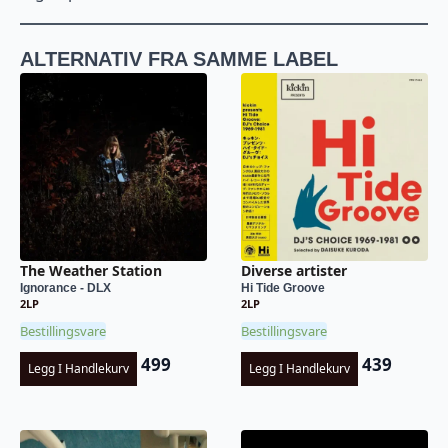
ALTERNATIV FRA SAMME LABEL
The Weather Station
Diverse artister
Ignorance - DLX
Hi Tide Groove
2LP
2LP
Bestillingsvare
Bestillingsvare
499
439
Legg I Handlekurv
Legg I Handlekurv