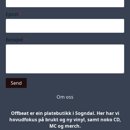
Epost
*
Beskjed
*
Send
Om oss
Offbeat er ein platebutikk i Sogndal. Her har vi
hovudfokus på brukt og ny vinyl, samt noko CD,
MC og merch.