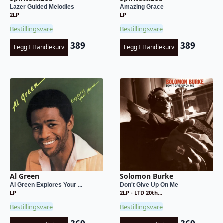
Lazer Guided Melodies
Amazing Grace
2LP
LP
Bestillingsvare
Bestillingsvare
389
389
Legg I Handlekurv
Legg I Handlekurv
Al Green
Solomon Burke
Al Green Explores Your ...
Don't Give Up On Me
LP
2LP - LTD 20th…
Bestillingsvare
Bestillingsvare