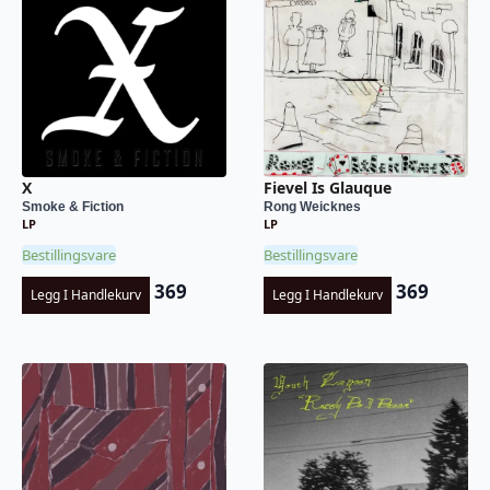
X
Fievel Is Glauque
Smoke & Fiction
Rong Weicknes
LP
LP
Bestillingsvare
Bestillingsvare
369
369
Legg I Handlekurv
Legg I Handlekurv