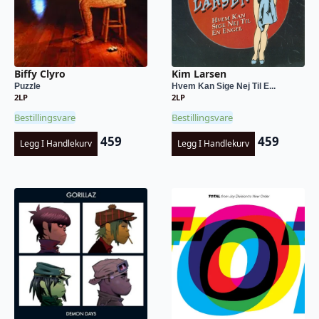
Biffy Clyro
Kim Larsen
Puzzle
Hvem Kan Sige Nej Til E...
2LP
2LP
Bestillingsvare
Bestillingsvare
459
459
Legg I Handlekurv
Legg I Handlekurv