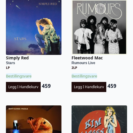
Simply Red
Fleetwood Mac
Stars
Rumours Live
LP
2LP
Bestillingsvare
Bestillingsvare
459
459
Legg I Handlekurv
Legg I Handlekurv