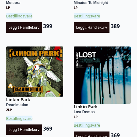
Meteora
Minutes To Midnight
LP
LP
Bestillingsvare
Bestillingsvare
399
389
Legg I Handlekurv
Legg I Handlekurv
Linkin Park
Reanimation
Linkin Park
2LP
Lost Demos
LP
Bestillingsvare
Bestillingsvare
369
Legg I Handlekurv
369
Legg I Handlekurv