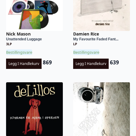
Nick Mason
Damien Rice
Unattended Luggage
My Favourite Faded Fant...
3LP
LP
Bestillingsvare
Bestillingsvare
869
639
Legg I Handlekurv
Legg I Handlekurv