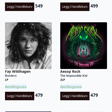
549
499
Legg I Handlekurv
Legg I Handlekurv
Fay Wildhagen
Aesop Rock
Borders
The Impossible Kid
LP
2LP
Bestillingsvare
Bestillingsvare
479
479
Legg I Handlekurv
Legg I Handlekurv