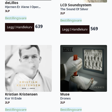
deLillos
LCD Soundsystem
Hjernen Er Alene I Oper...
The Sound Of Silver
3LP
2LP
Bestillingsvare
Bestillingsvare
639
Legg I Handlekurv
569
Legg I Handlekurv
Kristian Kristensen
Muse
Kor Vi Ende
Drones
2LP
2LP
Bestillingsvare
Bestillingsvare