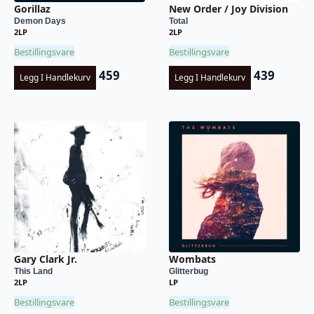
Gorillaz
New Order / Joy Division
Demon Days
Total
2LP
2LP
Bestillingsvare
Bestillingsvare
459
439
Legg I Handlekurv
Legg I Handlekurv
Gary Clark Jr.
Wombats
This Land
Glitterbug
2LP
LP
Bestillingsvare
Bestillingsvare