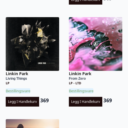
Linkin Park
Linkin Park
Living Things
From Zero
LP
LP - LTD
Bestillingsvare
Bestillingsvare
369
369
Legg I Handlekurv
Legg I Handlekurv