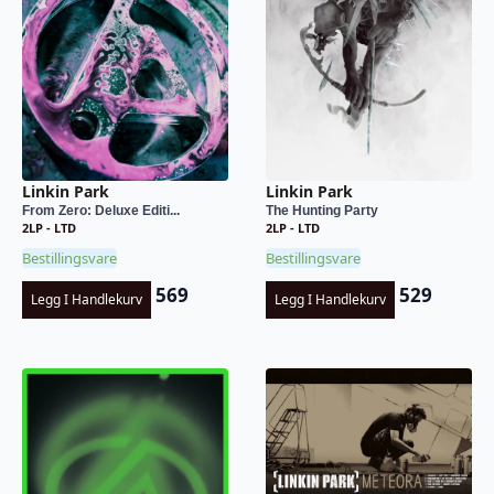
Linkin Park
Linkin Park
From Zero: Deluxe Editi...
The Hunting Party
2LP - LTD
2LP - LTD
Bestillingsvare
Bestillingsvare
569
529
Legg I Handlekurv
Legg I Handlekurv