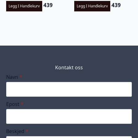
439
439
Legg I Handlekurv
Legg I Handlekurv
Kontakt oss
Navn
*
Epost
*
Beskjed
*