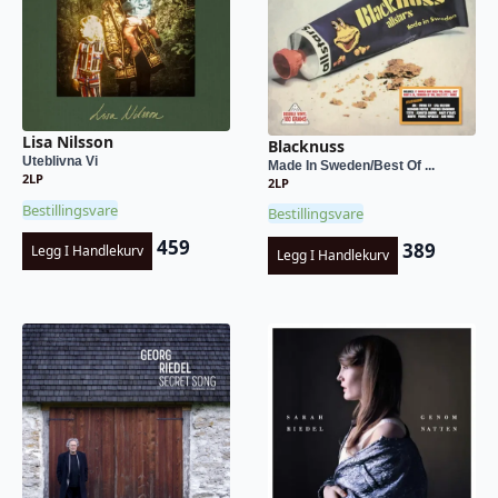
Lisa Nilsson
Blacknuss
Uteblivna Vi
Made In Sweden/Best Of ...
2LP
2LP
Bestillingsvare
Bestillingsvare
459
389
Legg I Handlekurv
Legg I Handlekurv