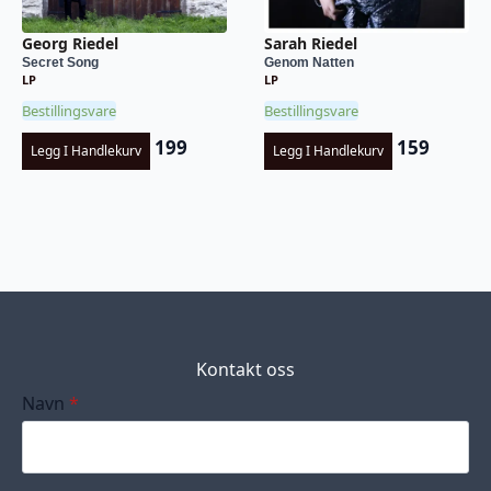
Georg Riedel
Sarah Riedel
Secret Song
Genom Natten
LP
LP
Bestillingsvare
Bestillingsvare
199
159
Legg I Handlekurv
Legg I Handlekurv
Kontakt oss
Navn
*