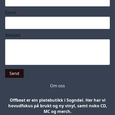
Epost
*
Beskjed
*
Send
Om oss
Offbeat er ein platebutikk i Sogndal. Her har vi
hovudfokus på brukt og ny vinyl, samt noko CD,
MC og merch.