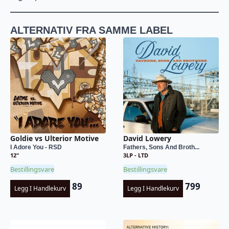
ALTERNATIV FRA SAMME LABEL
Goldie vs Ulterior Motive
David Lowery
I Adore You - RSD
Fathers, Sons And Broth...
12"
3LP - LTD
Bestillingsvare
Bestillingsvare
89
799
Legg I Handlekurv
Legg I Handlekurv