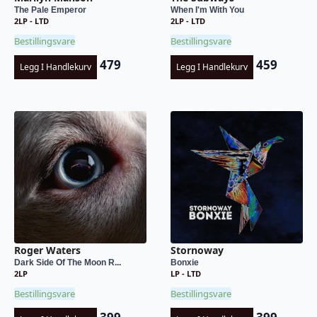
The Pale Emperor
When I'm With You
2LP - LTD
2LP - LTD
Bestillingsvare
Bestillingsvare
479
459
Legg I Handlekurv
Legg I Handlekurv
Roger Waters
Stornoway
Dark Side Of The Moon R...
Bonxie
2LP
LP - LTD
Bestillingsvare
Bestillingsvare