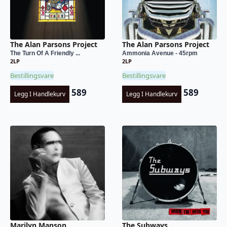
The Alan Parsons Project
The Alan Parsons Project
The Turn Of A Friendly ...
Ammonia Avenue - 45rpm
2LP
2LP
Bestillingsvare
Bestillingsvare
589
589
Legg I Handlekurv
Legg I Handlekurv
Marilyn Manson
The Subways