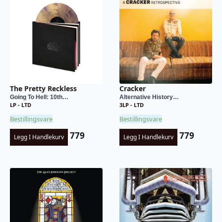
The Pretty Reckless
Cracker
Going To Hell: 10th…
Alternative History…
LP - LTD
3LP - LTD
Bestillingsvare
Bestillingsvare
779
779
Legg I Handlekurv
Legg I Handlekurv