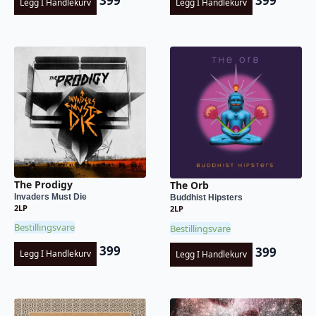
399
399
Legg I Handlekurv
Legg I Handlekurv
The Prodigy
The Orb
Invaders Must Die
Buddhist Hipsters
2LP
2LP
Bestillingsvare
Bestillingsvare
399
399
Legg I Handlekurv
Legg I Handlekurv