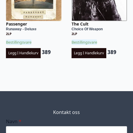
Passenger
The Cult
Runaway - Deluxe
Choice Of Weapon
2LP
2LP
Bestillingsvare
Bestillingsvare
389
389
Legg I Handlekurv
Legg I Handlekurv
Kontakt oss
Navn
*