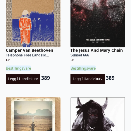
Camper Van Beethoven
The Jesus And Mary Chain
Telephone Free Landslid...
Sunset 666
LP
LP
Bestillingsvare
Bestillingsvare
389
389
Legg I Handlekurv
Legg I Handlekurv