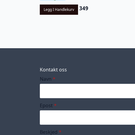
349
Legg I Handlekurv
Kontakt oss
Navn
*
Epost
*
Beskjed
*