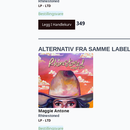
Rhinestoned
LP - LTD
Bestillingsvare
349
Legg I Handlekurv
ALTERNATIV FRA SAMME LABE
Maggie Antone
Rhinestoned
LP - LTD
Bestillingsvare