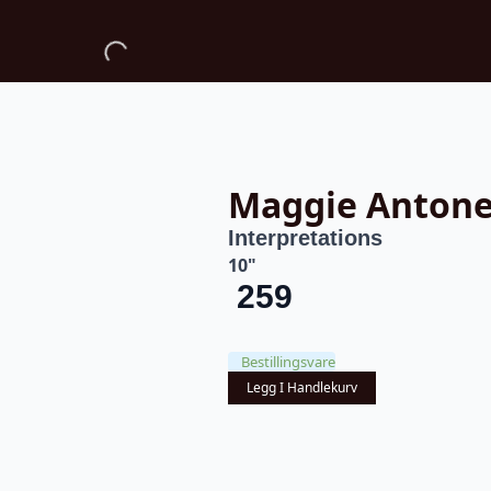
Maggie Anton
Interpretations
10"
259
Bestillingsvare
Legg I Handlekurv