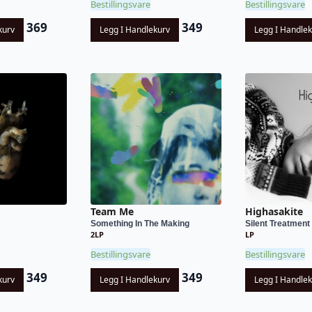
Bestillingsvare
Bestillingsvare
369
349
kurv
Legg I Handlekurv
Legg I Handle
Team Me
Highasakite
Something In The Making
Silent Treatment
2LP
LP
Bestillingsvare
Bestillingsvare
349
349
kurv
Legg I Handlekurv
Legg I Handle