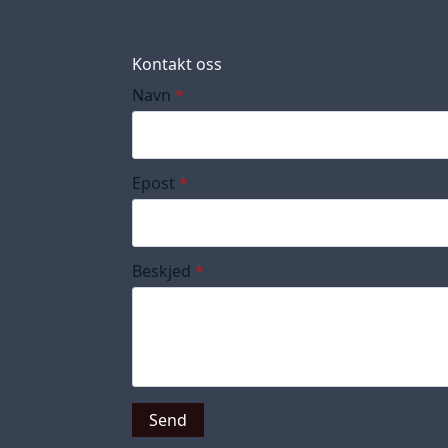
Kontakt oss
Navn
*
Epost
*
Beskjed
*
Send