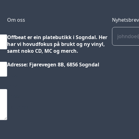
Om oss
Nyhetsbre
Offbeat er ein platebutikk i Sogndal. Her
har vi hovudfokus på brukt og ny vinyl,
samt noko CD, MC og merch.
Adresse: Fjørevegen 8B, 6856 Sogndal
Blog
Jobs
Press
Partners