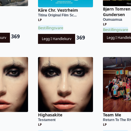
Bjørn Tomren
Kåre Chr. Vestrheim
Gundersen
Titina Original Film Sc...
LP
Oumuamua
LP
Bestillingsvare
Bestillingsvare
369
369
kurv
Legg I Handle
Legg I Handlekurv
Highasakite
Team Me
Testament
Return To The Ri
LP
LP