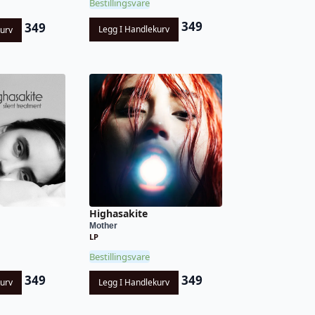
Bestillingsvare
349
349
Legg I Handlekurv
kurv
Highasakite
Mother
LP
Bestillingsvare
349
349
kurv
Legg I Handlekurv