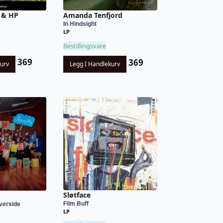
 & HP
Amanda Tenfjord
In Hindsight
LP
Bestillingsvare
369
369
kurv
Legg I Handlekurv
Sløtface
Film Buff
verside
LP