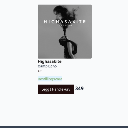
Highasakite
Camp Echo
LP
Bestillingsvare
349
Legg I Handlekurv