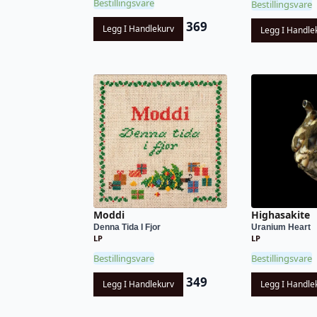
Bestillingsvare
Bestillingsvare
369
Legg I Handlekurv
Legg I Handle
Moddi
Highasakite
Denna Tida I Fjor
Uranium Heart
LP
LP
Bestillingsvare
Bestillingsvare
349
Legg I Handlekurv
Legg I Handle