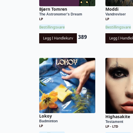
Bjørn Tomren
Moddi
The Astronomer's Dream
Vandreviser
LP
LP
Bestillingsvare
Bestillingsvare
389
Legg I Handlekurv
Legg I Handle
Lokoy
Highasakite
Badminton
Testament
LP
LP - LTD