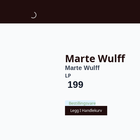
Marte Wulff
Marte Wulff
LP
199
Bestillingsvare
Legg I Handlekurv