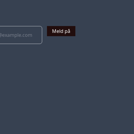
v
Meld på