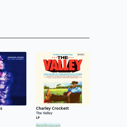
es
Charley Crockett
The Valley
LP
Bestillingsvare