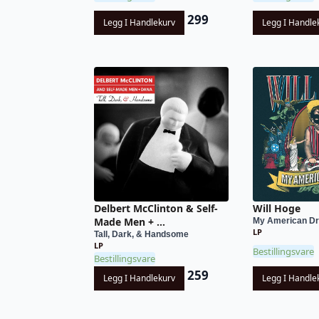
299
Legg I Handlekurv
Legg I Handle
Delbert McClinton & Self-
Will Hoge
Made Men + ...
My American D
LP
Tall, Dark, & Handsome
LP
Bestillingsvare
Bestillingsvare
259
Legg I Handlekurv
Legg I Handle