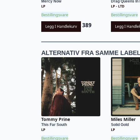
Mercy Now
Drag Queens In 
LP
LP - LTD
Bestillingsvare
Bestillingsvare
389
Legg I Handlekurv
Legg I Handle
ALTERNATIV FRA SAMME LABE
Tommy Prine
Miles Miller
This Far South
Solid Gold
LP
LP
Bestillingsvare
Bestillingsvare