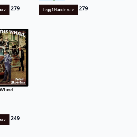
279
279
kurv
Legg I Handlekurv
 Wheel
249
kurv