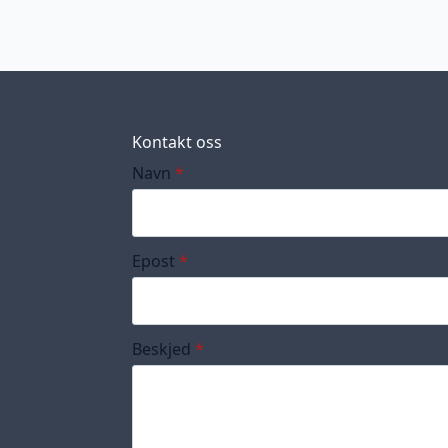
Kontakt oss
Navn
*
Epost
*
Beskjed
*