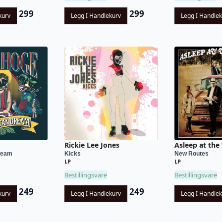
299
299
kurv
Legg I Handlekurv
Legg I Handle
Rickie Lee Jones
Asleep at the
ream
Kicks
New Routes
LP
LP
Bestillingsvare
Bestillingsvare
249
249
kurv
Legg I Handlekurv
Legg I Handle