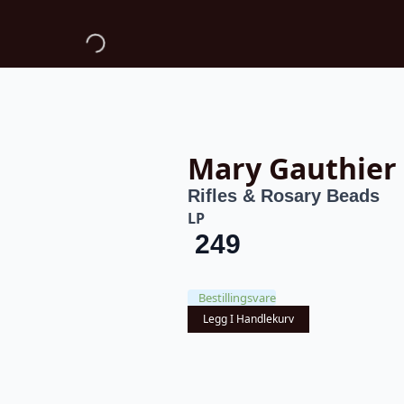
Mary Gauthier
Rifles & Rosary Beads
LP
249
Bestillingsvare
Legg I Handlekurv