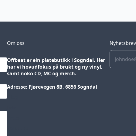
Om oss
Nyhetsbre
Offbeat er ein platebutikk i Sogndal. Her
har vi hovudfokus på brukt og ny vinyl,
samt noko CD, MC og merch.
Adresse: Fjørevegen 8B, 6856 Sogndal
Blog
Jobs
Press
Partners