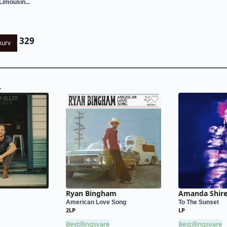
Limousin...
329
kurv
L
Ryan Bingham
Amanda Shir
American Love Song
To The Sunset
2LP
LP
Bestillingsvare
Bestillingsvare