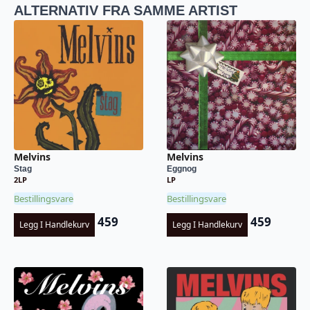
ALTERNATIV FRA SAMME ARTIST
Melvins
Melvins
Stag
Eggnog
2LP
LP
Bestillingsvare
Bestillingsvare
459
459
Legg I Handlekurv
Legg I Handlekurv