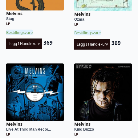
Melvins
Melvins
Stag
Ozma
LP
LP
Bestillingsvare
Bestillingsvare
369
369
Legg I Handlekurv
Legg I Handlekurv
Melvins
Melvins
Live At Third Man Recor...
King Buzzo
LP
LP