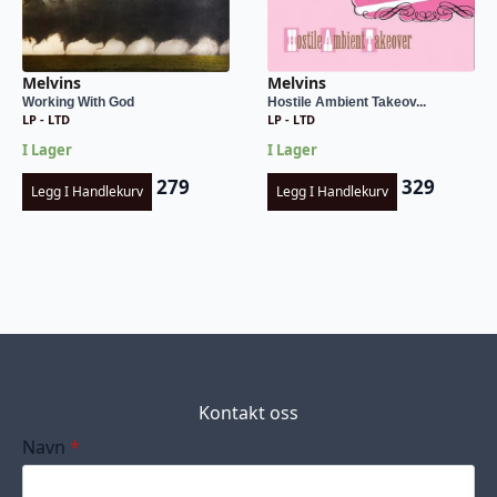
Melvins
Melvins
Working With God
Hostile Ambient Takeov...
LP - LTD
LP - LTD
I Lager
I Lager
279
329
Legg I Handlekurv
Legg I Handlekurv
Kontakt oss
Navn
*