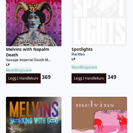
Melvins with Napalm
Spotlights
Death
Rarities
LP
Savage Imperial Death M...
LP
Bestillingsvare
Bestillingsvare
369
349
Legg I Handlekurv
Legg I Handlekurv