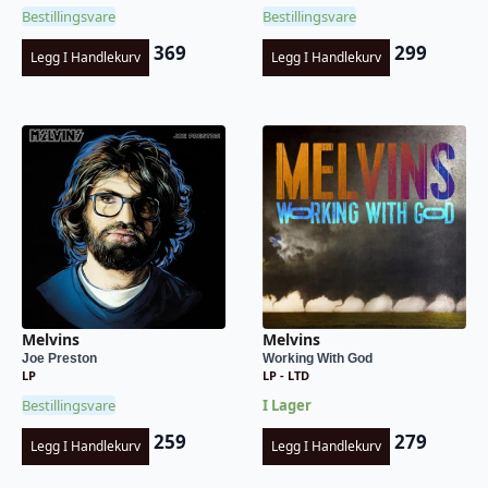
Bestillingsvare
Bestillingsvare
369
299
Legg I Handlekurv
Legg I Handlekurv
Melvins
Melvins
Joe Preston
Working With God
LP
LP - LTD
Bestillingsvare
I Lager
259
279
Legg I Handlekurv
Legg I Handlekurv