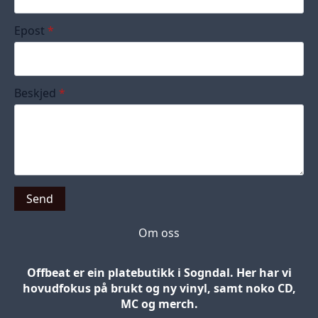
Epost
*
Beskjed
*
Send
Om oss
Offbeat er ein platebutikk i Sogndal. Her har vi
hovudfokus på brukt og ny vinyl, samt noko CD,
MC og merch.