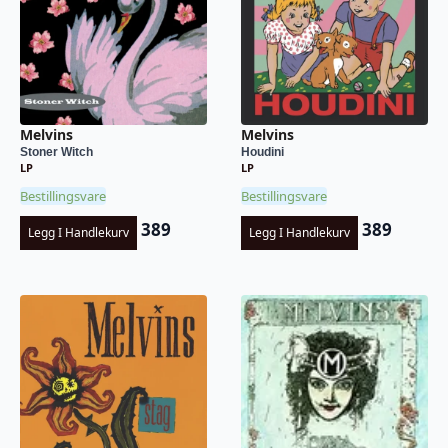
Melvins
Melvins
Stoner Witch
Houdini
LP
LP
Bestillingsvare
Bestillingsvare
389
389
Legg I Handlekurv
Legg I Handlekurv