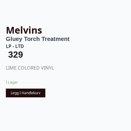
Melvins
Gluey Torch Treatment
LP - LTD
329
LIME COLORED VINYL
I Lager
Legg I Handlekurv