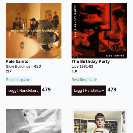
Pale Saints
The Birthday Party
Slow Buildings - RSD
Live 1981-82
2LP
3LP
Bestillingsvare
Bestillingsvare
479
479
Legg I Handlekurv
Legg I Handlekurv