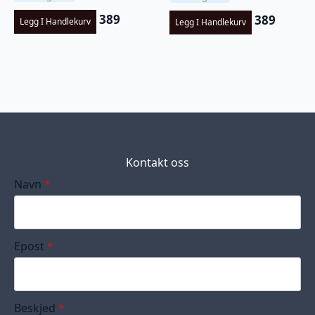
389
389
Legg I Handlekurv
Legg I Handlekurv
Kontakt oss
Navn
*
Epost
*
Beskjed
*