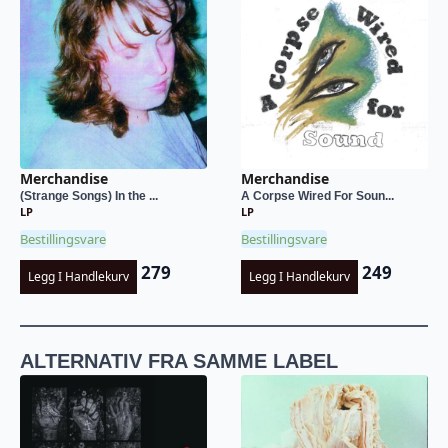
Merchandise
Merchandise
(Strange Songs) In the ...
A Corpse Wired For Soun...
LP
LP
Bestillingsvare
Bestillingsvare
279
249
Legg I Handlekurv
Legg I Handlekurv
ALTERNATIV FRA SAMME LABEL