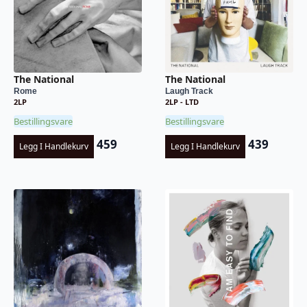
The National
The National
Rome
Laugh Track
2LP
2LP - LTD
Bestillingsvare
Bestillingsvare
459
439
Legg I Handlekurv
Legg I Handlekurv