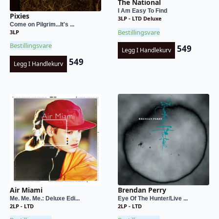
The National
I Am Easy To Find
Pixies
3LP - LTD Deluxe
Come on Pilgrim...It's ...
Bestillingsvare
3LP
Bestillingsvare
549
Legg I Handlekurv
549
Legg I Handlekurv
Air Miami
Brendan Perry
Me. Me. Me.: Deluxe Edi...
Eye Of The Hunter/Live ...
2LP - LTD
2LP - LTD