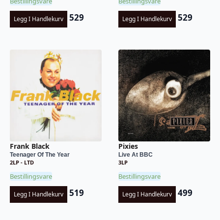
Bestillingsvare
Bestillingsvare
529
529
Legg I Handlekurv
Legg I Handlekurv
Frank Black
Pixies
Teenager Of The Year
Live At BBC
2LP - LTD
3LP
Bestillingsvare
Bestillingsvare
519
499
Legg I Handlekurv
Legg I Handlekurv