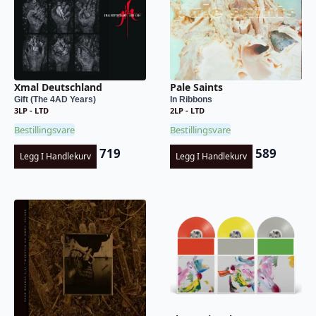
Xmal Deutschland
Pale Saints
Gift (The 4AD Years)
In Ribbons
3LP - LTD
2LP - LTD
Bestillingsvare
Bestillingsvare
719
589
Legg I Handlekurv
Legg I Handlekurv